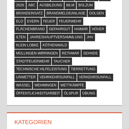
2026
ABC
AUSBILDUNG
BILM
BOLZUM
BRANDEINSATZ
BRANDMELDEANLAGE
DOLGEN
ELO
EVERN
FEUER
FEUERWEHR
FLÄCHENBRAND
GEFAHRGUT
HAIMAR
HÖVER
ILTEN
JAHRESHAUPTVERSAMMLUNG
JHV
KLEIN LOBKE
KÖTHENWALD
MÜLLINGEN-WIRRINGEN
RETHMAR
SEHNDE
STADTFEUERWEHR
TAUCHER
TECHNISCHE HILFELEISTUNG
TIERRETTUNG
UNWETTER
VEHRKEHRSUNFALL
VERKEHRSUNFALL
WASSEL
WEHMINGEN
WETTKÄMPFE
ÖFFENTLICHKEITSARBEIT
ÖLSPUR
ÜBUNG
KATEGORIEN