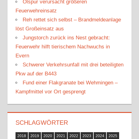
Ölspur verursacht größeren
n
n
Feuerwehreinsatz
a
Reh rettet sich selbst – Brandmeldeanlage
c
löst Großeinsatz aus
h
Jungstorch zurück ins Nest gebracht:
:
Feuerwehr hilft tierischem Nachwuchs in
Evern
Schwerer Verkehrsunfall mit drei beteiligten
Pkw auf der B443
Fund einer Flakgranate bei Wehmingen –
Kampfmittel vor Ort gesprengt
SCHLAGWÖRTER
2018
2019
2020
2021
2022
2023
2024
2025