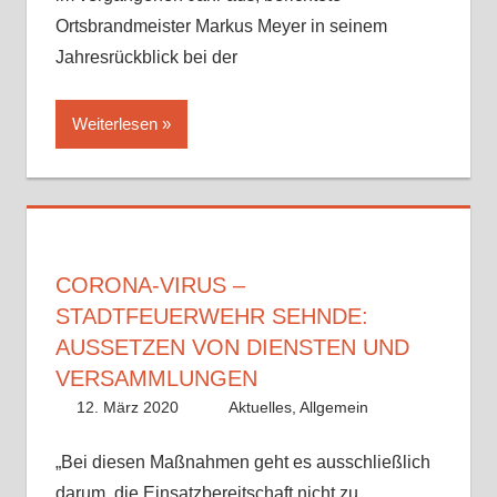
Ortsbrandmeister Markus Meyer in seinem
Jahresrückblick bei der
Weiterlesen
CORONA-VIRUS –
STADTFEUERWEHR SEHNDE:
AUSSETZEN VON DIENSTEN UND
VERSAMMLUNGEN
12. März 2020
Benedikt Nolle
Aktuelles
,
Allgemein
„Bei diesen Maßnahmen geht es ausschließlich
darum, die Einsatzbereitschaft nicht zu