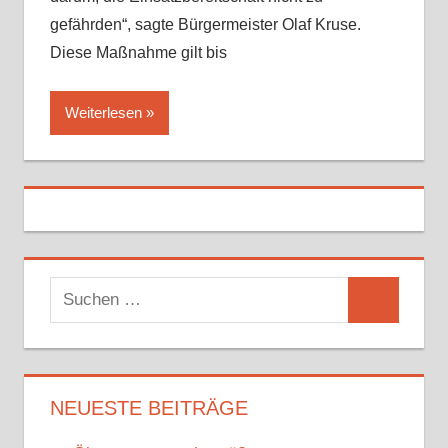
gefährden“, sagte Bürgermeister Olaf Kruse.
Diese Maßnahme gilt bis
Weiterlesen
S
S
u
u
c
c
h
h
NEUESTE BEITRÄGE
e
e
n