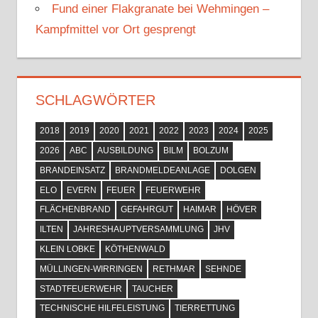
Fund einer Flakgranate bei Wehmingen –
Kampfmittel vor Ort gesprengt
SCHLAGWÖRTER
2018
2019
2020
2021
2022
2023
2024
2025
2026
ABC
AUSBILDUNG
BILM
BOLZUM
BRANDEINSATZ
BRANDMELDEANLAGE
DOLGEN
ELO
EVERN
FEUER
FEUERWEHR
FLÄCHENBRAND
GEFAHRGUT
HAIMAR
HÖVER
ILTEN
JAHRESHAUPTVERSAMMLUNG
JHV
KLEIN LOBKE
KÖTHENWALD
MÜLLINGEN-WIRRINGEN
RETHMAR
SEHNDE
STADTFEUERWEHR
TAUCHER
TECHNISCHE HILFELEISTUNG
TIERRETTUNG