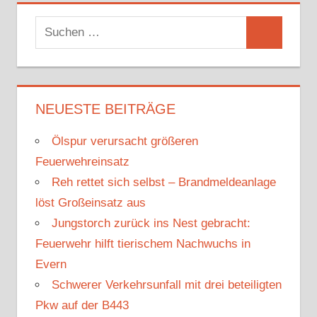
S
S
u
u
c
c
h
h
NEUESTE BEITRÄGE
e
e
n
Ölspur verursacht größeren
n
n
Feuerwehreinsatz
a
Reh rettet sich selbst – Brandmeldeanlage
c
löst Großeinsatz aus
h
Jungstorch zurück ins Nest gebracht:
:
Feuerwehr hilft tierischem Nachwuchs in
Evern
Schwerer Verkehrsunfall mit drei beteiligten
Pkw auf der B443