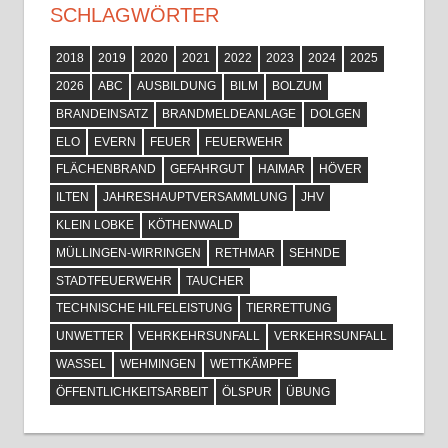
SCHLAGWÖRTER
2018
2019
2020
2021
2022
2023
2024
2025
2026
ABC
AUSBILDUNG
BILM
BOLZUM
BRANDEINSATZ
BRANDMELDEANLAGE
DOLGEN
ELO
EVERN
FEUER
FEUERWEHR
FLÄCHENBRAND
GEFAHRGUT
HAIMAR
HÖVER
ILTEN
JAHRESHAUPTVERSAMMLUNG
JHV
KLEIN LOBKE
KÖTHENWALD
MÜLLINGEN-WIRRINGEN
RETHMAR
SEHNDE
STADTFEUERWEHR
TAUCHER
TECHNISCHE HILFELEISTUNG
TIERRETTUNG
UNWETTER
VEHRKEHRSUNFALL
VERKEHRSUNFALL
WASSEL
WEHMINGEN
WETTKÄMPFE
ÖFFENTLICHKEITSARBEIT
ÖLSPUR
ÜBUNG