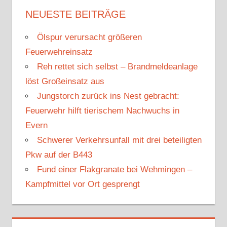
h
NEUESTE BEITRÄGE
e
e
n
Ölspur verursacht größeren
n
n
Feuerwehreinsatz
a
Reh rettet sich selbst – Brandmeldeanlage
c
löst Großeinsatz aus
h
Jungstorch zurück ins Nest gebracht:
:
Feuerwehr hilft tierischem Nachwuchs in
Evern
Schwerer Verkehrsunfall mit drei beteiligten
Pkw auf der B443
Fund einer Flakgranate bei Wehmingen –
Kampfmittel vor Ort gesprengt