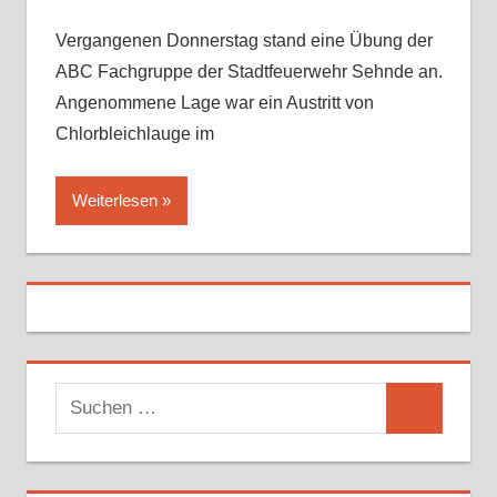
Vergangenen Donnerstag stand eine Übung der
ABC Fachgruppe der Stadtfeuerwehr Sehnde an.
Angenommene Lage war ein Austritt von
Chlorbleichlauge im
Weiterlesen
S
S
u
u
c
c
h