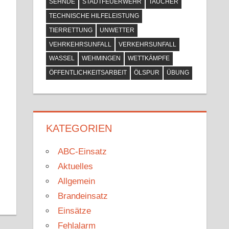
SEHNDE
STADTFEUERWEHR
TAUCHER
TECHNISCHE HILFELEISTUNG
TIERRETTUNG
UNWETTER
VEHRKEHRSUNFALL
VERKEHRSUNFALL
WASSEL
WEHMINGEN
WETTKÄMPFE
ÖFFENTLICHKEITSARBEIT
ÖLSPUR
ÜBUNG
KATEGORIEN
ABC-Einsatz
Aktuelles
Allgemein
Brandeinsatz
Einsätze
Fehlalarm