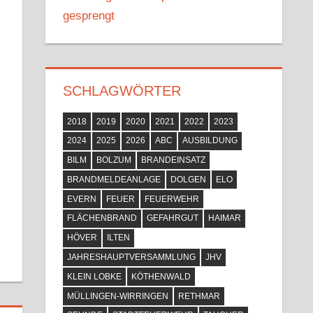
gesprengt
SCHLAGWÖRTER
2018
2019
2020
2021
2022
2023
2024
2025
2026
ABC
AUSBILDUNG
BILM
BOLZUM
BRANDEINSATZ
BRANDMELDEANLAGE
DOLGEN
ELO
EVERN
FEUER
FEUERWEHR
FLÄCHENBRAND
GEFAHRGUT
HAIMAR
HÖVER
ILTEN
JAHRESHAUPTVERSAMMLUNG
JHV
KLEIN LOBKE
KÖTHENWALD
MÜLLINGEN-WIRRINGEN
RETHMAR