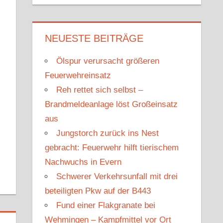
u
c
c
h
h
e
NEUESTE BEITRÄGE
e
n
n
Ölspur verursacht größeren
n
Feuerwehreinsatz
a
Reh rettet sich selbst –
c
Brandmeldeanlage löst Großeinsatz
h
aus
:
Jungstorch zurück ins Nest
gebracht: Feuerwehr hilft tierischem
Nachwuchs in Evern
Schwerer Verkehrsunfall mit drei
beteiligten Pkw auf der B443
Fund einer Flakgranate bei
Wehmingen – Kampfmittel vor Ort