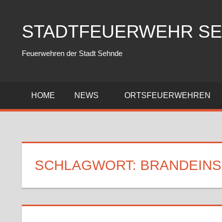
Zum
Inhalt
STADTFEUERWEHR S
springen
Feuerwehren der Stadt Sehnde
HOME
NEWS
ORTSFEUERWEHREN
SCHLAGWORT:
BRANDEINS