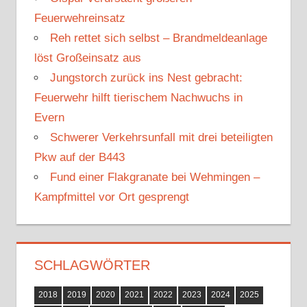
n
n
Feuerwehreinsatz
a
Reh rettet sich selbst – Brandmeldeanlage
c
löst Großeinsatz aus
h
Jungstorch zurück ins Nest gebracht:
:
Feuerwehr hilft tierischem Nachwuchs in
Evern
Schwerer Verkehrsunfall mit drei beteiligten
Pkw auf der B443
Fund einer Flakgranate bei Wehmingen –
Kampfmittel vor Ort gesprengt
SCHLAGWÖRTER
2018
2019
2020
2021
2022
2023
2024
2025