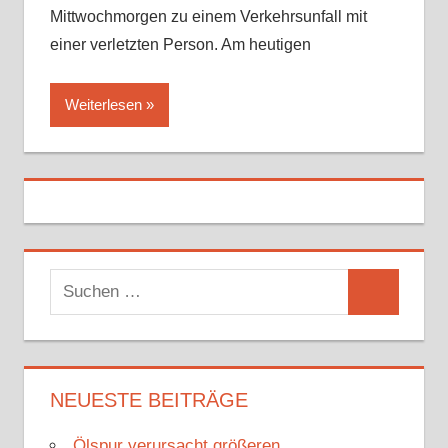
Mittwochmorgen zu einem Verkehrsunfall mit
einer verletzten Person. Am heutigen
Weiterlesen
S
S
u
u
c
c
h
h
NEUESTE BEITRÄGE
e
e
n
Ölspur verursacht größeren