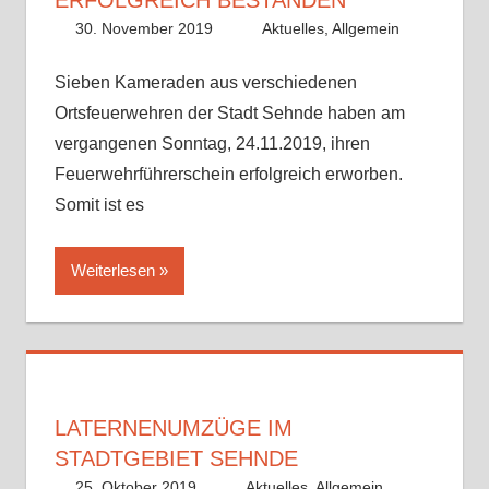
30. November 2019
Benedikt Nolle
Aktuelles
,
Allgemein
Sieben Kameraden aus verschiedenen
Ortsfeuerwehren der Stadt Sehnde haben am
vergangenen Sonntag, 24.11.2019, ihren
Feuerwehrführerschein erfolgreich erworben.
Somit ist es
Weiterlesen
LATERNENUMZÜGE IM
STADTGEBIET SEHNDE
25. Oktober 2019
Benedikt Nolle
Aktuelles
,
Allgemein