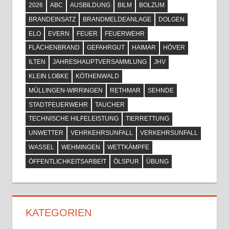
2026
ABC
AUSBILDUNG
BILM
BOLZUM
BRANDEINSATZ
BRANDMELDEANLAGE
DOLGEN
ELO
EVERN
FEUER
FEUERWEHR
FLÄCHENBRAND
GEFAHRGUT
HAIMAR
HÖVER
ILTEN
JAHRESHAUPTVERSAMMLUNG
JHV
KLEIN LOBKE
KÖTHENWALD
MÜLLINGEN-WIRRINGEN
RETHMAR
SEHNDE
STADTFEUERWEHR
TAUCHER
TECHNISCHE HILFELEISTUNG
TIERRETTUNG
UNWETTER
VEHRKEHRSUNFALL
VERKEHRSUNFALL
WASSEL
WEHMINGEN
WETTKÄMPFE
ÖFFENTLICHKEITSARBEIT
ÖLSPUR
ÜBUNG
KATEGORIEN