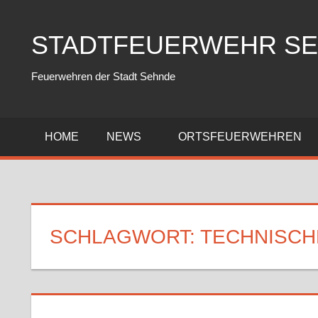
Zum
Inhalt
STADTFEUERWEHR S
springen
Feuerwehren der Stadt Sehnde
HOME
NEWS
ORTSFEUERWEHREN
SCHLAGWORT:
TECHNISCH