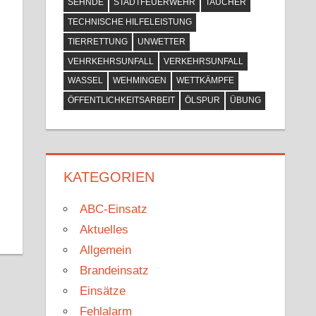
SEHNDE
STADTFEUERWEHR
TAUCHER
TECHNISCHE HILFELEISTUNG
TIERRETTUNG
UNWETTER
VEHRKEHRSUNFALL
VERKEHRSUNFALL
WASSEL
WEHMINGEN
WETTKÄMPFE
ÖFFENTLICHKEITSARBEIT
ÖLSPUR
ÜBUNG
KATEGORIEN
ABC-Einsatz
Aktuelles
Allgemein
Brandeinsatz
Einsätze
Fehlalarm