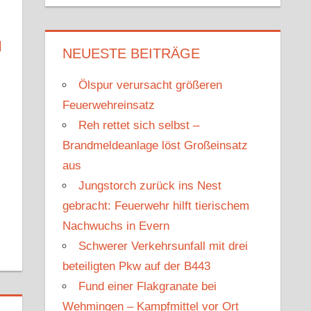
u
c
c
h
h
N
e
NEUESTE BEITRÄGE
e
n
n
Ölspur verursacht größeren
n
Feuerwehreinsatz
a
Reh rettet sich selbst –
c
Brandmeldeanlage löst Großeinsatz
h
aus
:
Jungstorch zurück ins Nest
gebracht: Feuerwehr hilft tierischem
Nachwuchs in Evern
Schwerer Verkehrsunfall mit drei
beteiligten Pkw auf der B443
Fund einer Flakgranate bei
Wehmingen – Kampfmittel vor Ort