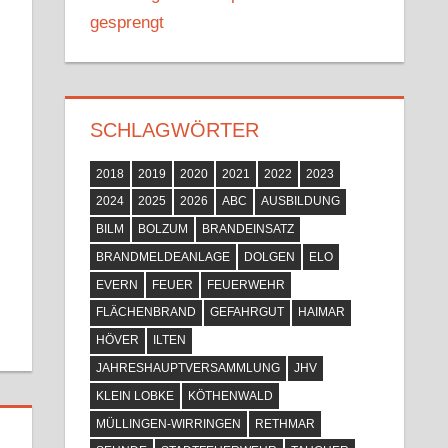
gesprengt
SCHLAGWÖRTER
2018
2019
2020
2021
2022
2023
2024
2025
2026
ABC
AUSBILDUNG
BILM
BOLZUM
BRANDEINSATZ
BRANDMELDEANLAGE
DOLGEN
ELO
EVERN
FEUER
FEUERWEHR
FLÄCHENBRAND
GEFAHRGUT
HAIMAR
HÖVER
ILTEN
JAHRESHAUPTVERSAMMLUNG
JHV
KLEIN LOBKE
KÖTHENWALD
MÜLLINGEN-WIRRINGEN
RETHMAR