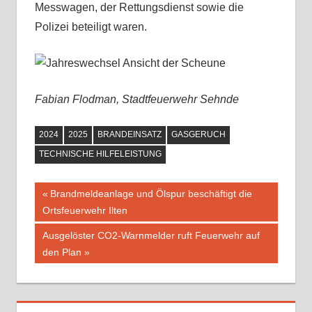
Messwagen, der Rettungsdienst sowie die
Polizei beteiligt waren.
Fabian Flodman, Stadtfeuerwehr Sehnde
2024
2025
BRANDEINSATZ
GASGERUCH
TECHNISCHE HILFELEISTUNG
Vorheriger
Brandmeldeanlage und Ölspur beschäftigt die
Beitragsnavigation
Ortsfeuerwehr Ilten
Beitrag:
Nächster
Ausgelöster CO2-Warnmelder ruft Feuerwehr auf
Beitrag:
den Plan