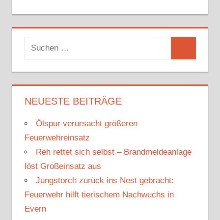
S
S
u
u
c
c
h
h
NEUESTE BEITRÄGE
e
e
n
Ölspur verursacht größeren
n
n
Feuerwehreinsatz
a
Reh rettet sich selbst – Brandmeldeanlage
c
löst Großeinsatz aus
h
Jungstorch zurück ins Nest gebracht:
:
Feuerwehr hilft tierischem Nachwuchs in
Evern