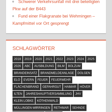
Schwerer Verkehrsunfall mit drei beteiligten
Pkw auf der B443
Fund einer Flakgranate bei Wehmingen –
Kampfmittel vor Ort gesprengt
SCHLAGWÖRTER
2018
2019
2020
2021
2022
2023
2024
2025
2026
ABC
AUSBILDUNG
BILM
BOLZUM
BRANDEINSATZ
BRANDMELDEANLAGE
DOLGEN
ELO
EVERN
FEUER
FEUERWEHR
FLÄCHENBRAND
GEFAHRGUT
HAIMAR
HÖVER
ILTEN
JAHRESHAUPTVERSAMMLUNG
JHV
KLEIN LOBKE
KÖTHENWALD
MÜLLINGEN-WIRRINGEN
RETHMAR
SEHNDE