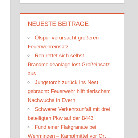
u
c
c
h
h
e
NEUESTE BEITRÄGE
e
n
n
Ölspur verursacht größeren
n
Feuerwehreinsatz
a
Reh rettet sich selbst –
c
Brandmeldeanlage löst Großeinsatz
h
aus
:
Jungstorch zurück ins Nest
gebracht: Feuerwehr hilft tierischem
Nachwuchs in Evern
Schwerer Verkehrsunfall mit drei
beteiligten Pkw auf der B443
Fund einer Flakgranate bei
Wehmingen – Kampfmittel vor Ort