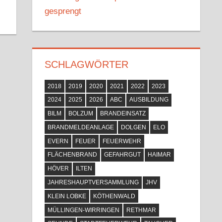
gesprengt
SCHLAGWÖRTER
2018
2019
2020
2021
2022
2023
2024
2025
2026
ABC
AUSBILDUNG
BILM
BOLZUM
BRANDEINSATZ
BRANDMELDEANLAGE
DOLGEN
ELO
EVERN
FEUER
FEUERWEHR
FLÄCHENBRAND
GEFAHRGUT
HAIMAR
HÖVER
ILTEN
JAHRESHAUPTVERSAMMLUNG
JHV
KLEIN LOBKE
KÖTHENWALD
MÜLLINGEN-WIRRINGEN
RETHMAR