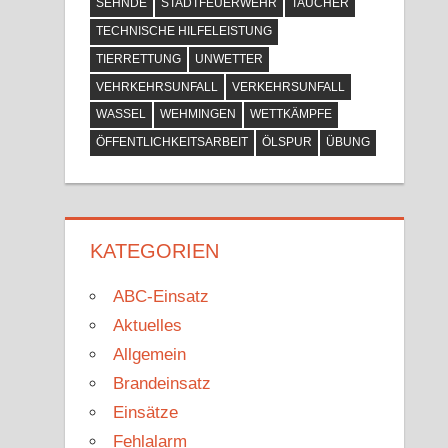
SEHNDE
STADTFEUERWEHR
TAUCHER
TECHNISCHE HILFELEISTUNG
TIERRETTUNG
UNWETTER
VEHRKEHRSUNFALL
VERKEHRSUNFALL
WASSEL
WEHMINGEN
WETTKÄMPFE
ÖFFENTLICHKEITSARBEIT
ÖLSPUR
ÜBUNG
KATEGORIEN
ABC-Einsatz
Aktuelles
Allgemein
Brandeinsatz
Einsätze
Fehlalarm