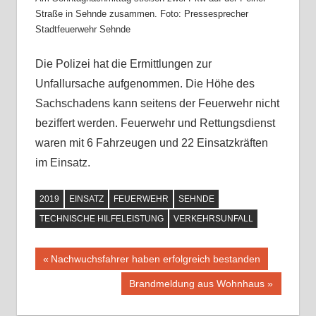
Straße in Sehnde zusammen. Foto: Pressesprecher
Stadtfeuerwehr Sehnde
Die Polizei hat die Ermittlungen zur
Unfallursache aufgenommen. Die Höhe des
Sachschadens kann seitens der Feuerwehr nicht
beziffert werden. Feuerwehr und Rettungsdienst
waren mit 6 Fahrzeugen und 22 Einsatzkräften
im Einsatz.
2019
EINSATZ
FEUERWEHR
SEHNDE
TECHNISCHE HILFELEISTUNG
VERKEHRSUNFALL
Vorheriger
Nachwuchsfahrer haben erfolgreich bestanden
Beitragsnavigation
Beitrag:
Nächster
Brandmeldung aus Wohnhaus
Beitrag: