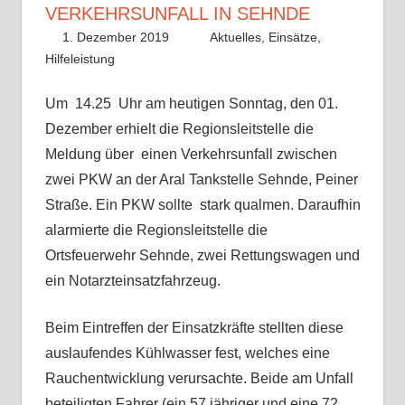
VERKEHRSUNFALL IN SEHNDE
1. Dezember 2019
Benedikt Nolle
Aktuelles
,
Einsätze
,
Hilfeleistung
Um 14.25 Uhr am heutigen Sonntag, den 01.
Dezember erhielt die Regionsleitstelle die
Meldung über einen Verkehrsunfall zwischen
zwei PKW an der Aral Tankstelle Sehnde, Peiner
Straße. Ein PKW sollte stark qualmen. Daraufhin
alarmierte die Regionsleitstelle die
Ortsfeuerwehr Sehnde, zwei Rettungswagen und
ein Notarzteinsatzfahrzeug.
Beim Eintreffen der Einsatzkräfte stellten diese
auslaufendes Kühlwasser fest, welches eine
Rauchentwicklung verursachte. Beide am Unfall
beteiligten Fahrer (ein 57 jähriger und eine 72