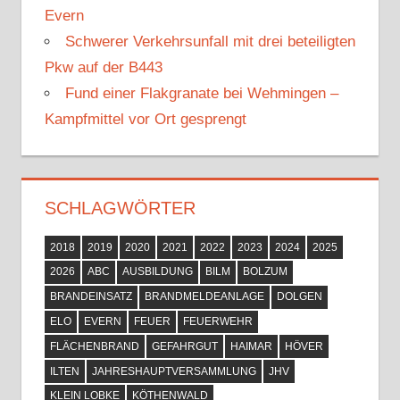
Evern
Schwerer Verkehrsunfall mit drei beteiligten
Pkw auf der B443
Fund einer Flakgranate bei Wehmingen –
Kampfmittel vor Ort gesprengt
SCHLAGWÖRTER
2018
2019
2020
2021
2022
2023
2024
2025
2026
ABC
AUSBILDUNG
BILM
BOLZUM
BRANDEINSATZ
BRANDMELDEANLAGE
DOLGEN
ELO
EVERN
FEUER
FEUERWEHR
FLÄCHENBRAND
GEFAHRGUT
HAIMAR
HÖVER
ILTEN
JAHRESHAUPTVERSAMMLUNG
JHV
KLEIN LOBKE
KÖTHENWALD