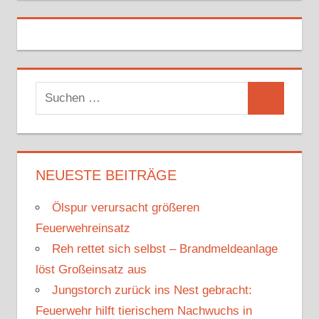
S
S
u
u
c
c
h
h
NEUESTE BEITRÄGE
e
e
n
Ölspur verursacht größeren
n
n
Feuerwehreinsatz
a
Reh rettet sich selbst – Brandmeldeanlage
c
löst Großeinsatz aus
h
Jungstorch zurück ins Nest gebracht:
:
Feuerwehr hilft tierischem Nachwuchs in