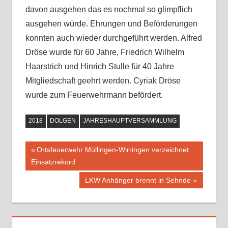
davon ausgehen das es nochmal so glimpflich
ausgehen würde. Ehrungen und Beförderungen
konnten auch wieder durchgeführt werden. Alfred
Dröse wurde für 60 Jahre, Friedrich Wilhelm
Haarstrich und Hinrich Stulle für 40 Jahre
Mitgliedschaft geehrt werden. Cyriak Dröse
wurde zum Feuerwehrmann befördert.
2018
DOLGEN
JAHRESHAUPTVERSAMMLUNG
Vorheriger
Ortsfeuerwehr Müllingen-Wirringen verzeichnet
Beitragsnavigation
Einsatzrekord
Beitrag:
Nächster
LKW Anhänger brennt in Sehnde
Beitrag: