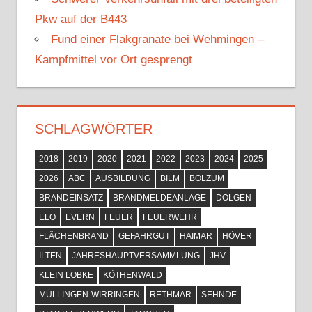
Pkw auf der B443
Fund einer Flakgranate bei Wehmingen –
Kampfmittel vor Ort gesprengt
SCHLAGWÖRTER
2018
2019
2020
2021
2022
2023
2024
2025
2026
ABC
AUSBILDUNG
BILM
BOLZUM
BRANDEINSATZ
BRANDMELDEANLAGE
DOLGEN
ELO
EVERN
FEUER
FEUERWEHR
FLÄCHENBRAND
GEFAHRGUT
HAIMAR
HÖVER
ILTEN
JAHRESHAUPTVERSAMMLUNG
JHV
KLEIN LOBKE
KÖTHENWALD
MÜLLINGEN-WIRRINGEN
RETHMAR
SEHNDE