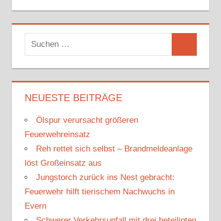
S
S
u
u
c
c
h
h
NEUESTE BEITRÄGE
e
e
n
Ölspur verursacht größeren
n
n
Feuerwehreinsatz
a
Reh rettet sich selbst – Brandmeldeanlage
c
löst Großeinsatz aus
h
Jungstorch zurück ins Nest gebracht:
:
Feuerwehr hilft tierischem Nachwuchs in
Evern
Schwerer Verkehrsunfall mit drei beteiligten