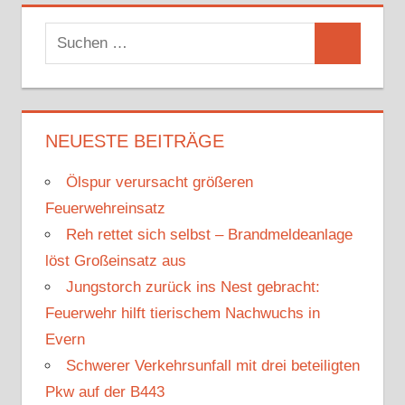
S
S
u
u
c
c
h
h
NEUESTE BEITRÄGE
e
e
n
Ölspur verursacht größeren
n
n
Feuerwehreinsatz
a
Reh rettet sich selbst – Brandmeldeanlage
c
löst Großeinsatz aus
h
Jungstorch zurück ins Nest gebracht:
:
Feuerwehr hilft tierischem Nachwuchs in
Evern
Schwerer Verkehrsunfall mit drei beteiligten
Pkw auf der B443