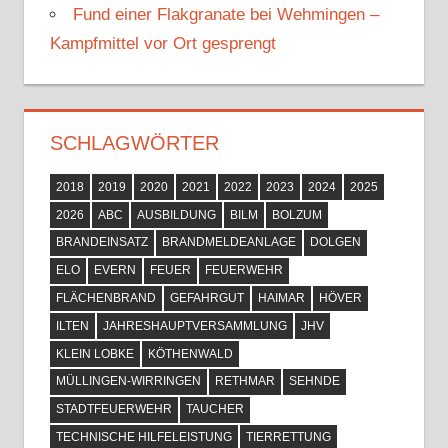
Fund einer Flakgranate bei Wehmingen –
Kampfmittel vor Ort gesprengt
SCHLAGWÖRTER
2018
2019
2020
2021
2022
2023
2024
2025
2026
ABC
AUSBILDUNG
BILM
BOLZUM
BRANDEINSATZ
BRANDMELDEANLAGE
DOLGEN
ELO
EVERN
FEUER
FEUERWEHR
FLÄCHENBRAND
GEFAHRGUT
HAIMAR
HÖVER
ILTEN
JAHRESHAUPTVERSAMMLUNG
JHV
KLEIN LOBKE
KÖTHENWALD
MÜLLINGEN-WIRRINGEN
RETHMAR
SEHNDE
STADTFEUERWEHR
TAUCHER
TECHNISCHE HILFELEISTUNG
TIERRETTUNG