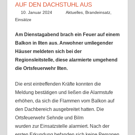
AUF DEN DACHSTUHL AUS
10. Januar 2024
Benedikt Nolle
Aktuelles
,
Brandeinsatz
,
Einsätze
Am Dienstagabend brach ein Feuer auf einem
Balkon in Ilten aus. Anwohner umliegender
Häuser meldeten sich bei der
Regionsleitstelle, diese alarmierte umgehend
die Ortsfeuerwehr Ilten.
Die erst eintreffenden Kräfte konnten die
Meldung bestätigen und ließen die Alarmstufe
erhöhen, da sich die Flammen vom Balkon auf
den Dachbereich ausgebreitet hatten. Die
Ortsfeuerwehr Sehnde und Bilm
wurden zur Einsatzstelle alarmiert. Nach der
ersten Erkundung befanden sich keine Personen