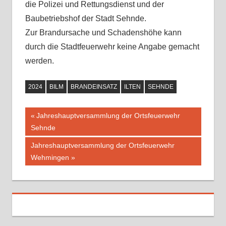
die Polizei und Rettungsdienst und der
Baubetriebshof der Stadt Sehnde.
Zur Brandursache und Schadenshöhe kann
durch die Stadtfeuerwehr keine Angabe gemacht
werden.
2024
BILM
BRANDEINSATZ
ILTEN
SEHNDE
Vorheriger
Jahreshauptversammlung der Ortsfeuerwehr
Beitragsnavigation
Sehnde
Beitrag:
Nächster
Jahreshauptversammlung der Ortsfeuerwehr
Beitrag:
Wehmingen