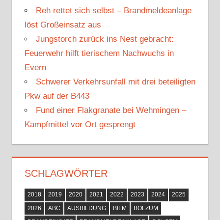
a
Reh rettet sich selbst – Brandmeldeanlage
c
löst Großeinsatz aus
h
Jungstorch zurück ins Nest gebracht:
:
Feuerwehr hilft tierischem Nachwuchs in
Evern
Schwerer Verkehrsunfall mit drei beteiligten
Pkw auf der B443
Fund einer Flakgranate bei Wehmingen –
Kampfmittel vor Ort gesprengt
SCHLAGWÖRTER
2018
2019
2020
2021
2022
2023
2024
2025
2026
ABC
AUSBILDUNG
BILM
BOLZUM