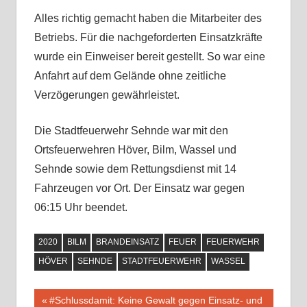
Alles richtig gemacht haben die Mitarbeiter des
Betriebs. Für die nachgeforderten Einsatzkräfte
wurde ein Einweiser bereit gestellt. So war eine
Anfahrt auf dem Gelände ohne zeitliche
Verzögerungen gewährleistet.
Die Stadtfeuerwehr Sehnde war mit den
Ortsfeuerwehren Höver, Bilm, Wassel und
Sehnde sowie dem Rettungsdienst mit 14
Fahrzeugen vor Ort. Der Einsatz war gegen
06:15 Uhr beendet.
2020
BILM
BRANDEINSATZ
FEUER
FEUERWEHR
HÖVER
SEHNDE
STADTFEUERWEHR
WASSEL
Vorheriger
#Schlussdamit: Keine Gewalt gegen Einsatz- und