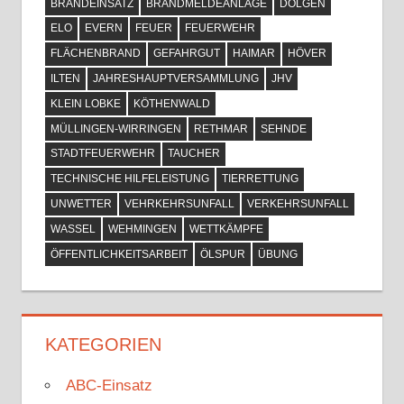
BRANDEINSATZ
BRANDMELDEANLAGE
DOLGEN
ELO
EVERN
FEUER
FEUERWEHR
FLÄCHENBRAND
GEFAHRGUT
HAIMAR
HÖVER
ILTEN
JAHRESHAUPTVERSAMMLUNG
JHV
KLEIN LOBKE
KÖTHENWALD
MÜLLINGEN-WIRRINGEN
RETHMAR
SEHNDE
STADTFEUERWEHR
TAUCHER
TECHNISCHE HILFELEISTUNG
TIERRETTUNG
UNWETTER
VEHRKEHRSUNFALL
VERKEHRSUNFALL
WASSEL
WEHMINGEN
WETTKÄMPFE
ÖFFENTLICHKEITSARBEIT
ÖLSPUR
ÜBUNG
KATEGORIEN
ABC-Einsatz