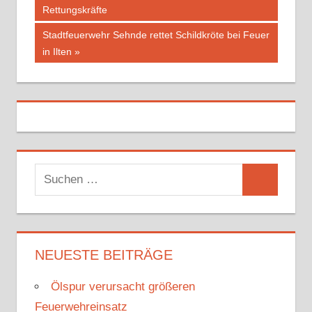
Beitragsnavigation
Rettungskräfte
Beitrag:
Nächster
Stadtfeuerwehr Sehnde rettet Schildkröte bei Feuer
Beitrag:
in Ilten
S
S
u
u
c
c
h
h
NEUESTE BEITRÄGE
e
e
n
Ölspur verursacht größeren
n
n
Feuerwehreinsatz