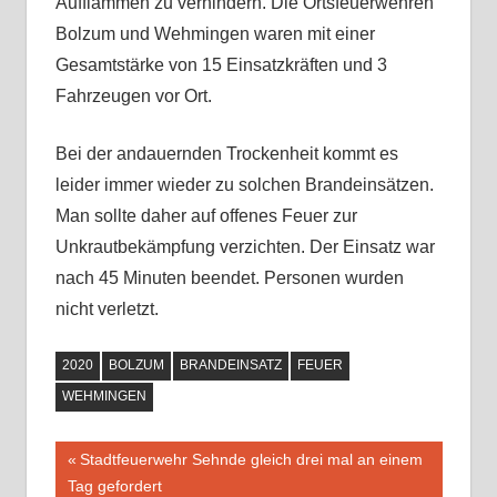
Aufflammen zu verhindern. Die Ortsfeuerwehren
Bolzum und Wehmingen waren mit einer
Gesamtstärke von 15 Einsatzkräften und 3
Fahrzeugen vor Ort.
Bei der andauernden Trockenheit kommt es
leider immer wieder zu solchen Brandeinsätzen.
Man sollte daher auf offenes Feuer zur
Unkrautbekämpfung verzichten. Der Einsatz war
nach 45 Minuten beendet. Personen wurden
nicht verletzt.
2020
BOLZUM
BRANDEINSATZ
FEUER
WEHMINGEN
Vorheriger
Stadtfeuerwehr Sehnde gleich drei mal an einem
Beitragsnavigation
Tag gefordert
Beitrag: