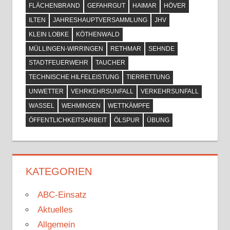
FLÄCHENBRAND
GEFAHRGUT
HAIMAR
HÖVER
ILTEN
JAHRESHAUPTVERSAMMLUNG
JHV
KLEIN LOBKE
KÖTHENWALD
MÜLLINGEN-WIRRINGEN
RETHMAR
SEHNDE
STADTFEUERWEHR
TAUCHER
TECHNISCHE HILFELEISTUNG
TIERRETTUNG
UNWETTER
VEHRKEHRSUNFALL
VERKEHRSUNFALL
WASSEL
WEHMINGEN
WETTKÄMPFE
ÖFFENTLICHKEITSARBEIT
ÖLSPUR
ÜBUNG
KATEGORIEN
ABC-Einsatz
Aktuelles
Allgemein