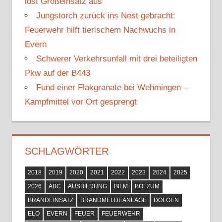
löst Großeinsatz aus
h
Jungstorch zurück ins Nest gebracht:
:
Feuerwehr hilft tierischem Nachwuchs in
Evern
Schwerer Verkehrsunfall mit drei beteiligten
Pkw auf der B443
Fund einer Flakgranate bei Wehmingen –
Kampfmittel vor Ort gesprengt
SCHLAGWÖRTER
2018
2019
2020
2021
2022
2023
2024
2025
2026
ABC
AUSBILDUNG
BILM
BOLZUM
BRANDEINSATZ
BRANDMELDEANLAGE
DOLGEN
ELO
EVERN
FEUER
FEUERWEHR