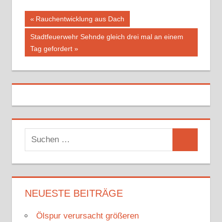
Vorheriger
Rauchentwicklung aus Dach
Beitragsnavigation
Beitrag:
Nächster
Stadtfeuerwehr Sehnde gleich drei mal an einem
Beitrag:
Tag gefordert
S
S
u
u
c
c
h
h
NEUESTE BEITRÄGE
e
e
n
Ölspur verursacht größeren
n
n