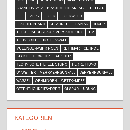
BRANDEINSATZ
BRANDMELDEANLAGE
DOLGEN
ELO
EVERN
FEUER
FEUERWEHR
FLÄCHENBRAND
GEFAHRGUT
HAIMAR
HÖVER
ILTEN
JAHRESHAUPTVERSAMMLUNG
JHV
KLEIN LOBKE
KÖTHENWALD
MÜLLINGEN-WIRRINGEN
RETHMAR
SEHNDE
STADTFEUERWEHR
TAUCHER
TECHNISCHE HILFELEISTUNG
TIERRETTUNG
UNWETTER
VEHRKEHRSUNFALL
VERKEHRSUNFALL
WASSEL
WEHMINGEN
WETTKÄMPFE
ÖFFENTLICHKEITSARBEIT
ÖLSPUR
ÜBUNG
KATEGORIEN