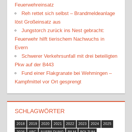
Feuerwehreinsatz
a
Reh rettet sich selbst – Brandmeldeanlage
c
löst Großeinsatz aus
h
Jungstorch zurück ins Nest gebracht:
:
Feuerwehr hilft tierischem Nachwuchs in
Evern
Schwerer Verkehrsunfall mit drei beteiligten
Pkw auf der B443
Fund einer Flakgranate bei Wehmingen –
Kampfmittel vor Ort gesprengt
SCHLAGWÖRTER
2018
2019
2020
2021
2022
2023
2024
2025
2026
ABC
AUSBILDUNG
BILM
BOLZUM