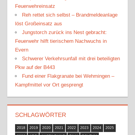
n
Feuerwehreinsatz
a
Reh rettet sich selbst – Brandmeldeanlage
c
löst Großeinsatz aus
h
Jungstorch zurück ins Nest gebracht:
:
Feuerwehr hilft tierischem Nachwuchs in
Evern
Schwerer Verkehrsunfall mit drei beteiligten
Pkw auf der B443
Fund einer Flakgranate bei Wehmingen –
Kampfmittel vor Ort gesprengt
SCHLAGWÖRTER
2018
2019
2020
2021
2022
2023
2024
2025