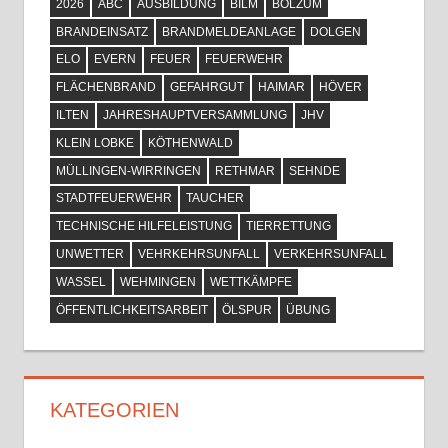
2026
ABC
AUSBILDUNG
BILM
BOLZUM
BRANDEINSATZ
BRANDMELDEANLAGE
DOLGEN
ELO
EVERN
FEUER
FEUERWEHR
FLÄCHENBRAND
GEFAHRGUT
HAIMAR
HÖVER
ILTEN
JAHRESHAUPTVERSAMMLUNG
JHV
KLEIN LOBKE
KÖTHENWALD
MÜLLINGEN-WIRRINGEN
RETHMAR
SEHNDE
STADTFEUERWEHR
TAUCHER
TECHNISCHE HILFELEISTUNG
TIERRETTUNG
UNWETTER
VEHRKEHRSUNFALL
VERKEHRSUNFALL
WASSEL
WEHMINGEN
WETTKÄMPFE
ÖFFENTLICHKEITSARBEIT
ÖLSPUR
ÜBUNG
KATEGORIEN