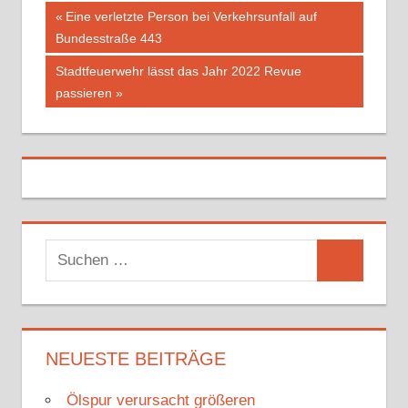
Vorheriger
Eine verletzte Person bei Verkehrsunfall auf
Beitragsnavigation
Bundesstraße 443
Beitrag:
Nächster
Stadtfeuerwehr lässt das Jahr 2022 Revue
Beitrag:
passieren
S
S
u
u
c
c
h
h
NEUESTE BEITRÄGE
e
e
n
Ölspur verursacht größeren
n