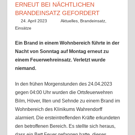
ERNEUT BEI NÄCHTLICHEN
BRANDEINSATZ GEFORDERT
24. April 2023
Benedikt Nolle
Aktuelles
,
Brandeinsatz
,
Einsätze
Ein Brand in einem Wohnbereich führte in der
Nacht von Sonntag auf Montag erneut zu
einem Feuerwehreinsatz. Verletzt wurde
niemand.
In den frühen Morgenstunden des 24.04.2023
gegen 04:00 Uhr wurden die Ortsfeuerwehren
Bilm, Höver, Ilten und Sehnde zu einem Brand im
Wohnbereich des Klinikums Wahrendorff
alarmiert. Die ersteintreffenden Kräfte erkundeten
den betroffenen Bereich. Es stellte sich heraus,
dass ein Bett Feuer gefangen hatte, dieses