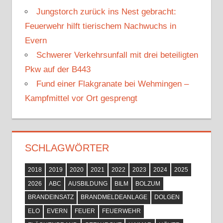
h
Jungstorch zurück ins Nest gebracht:
:
Feuerwehr hilft tierischem Nachwuchs in
Evern
Schwerer Verkehrsunfall mit drei beteiligten
Pkw auf der B443
Fund einer Flakgranate bei Wehmingen –
Kampfmittel vor Ort gesprengt
SCHLAGWÖRTER
2018
2019
2020
2021
2022
2023
2024
2025
2026
ABC
AUSBILDUNG
BILM
BOLZUM
BRANDEINSATZ
BRANDMELDEANLAGE
DOLGEN
ELO
EVERN
FEUER
FEUERWEHR