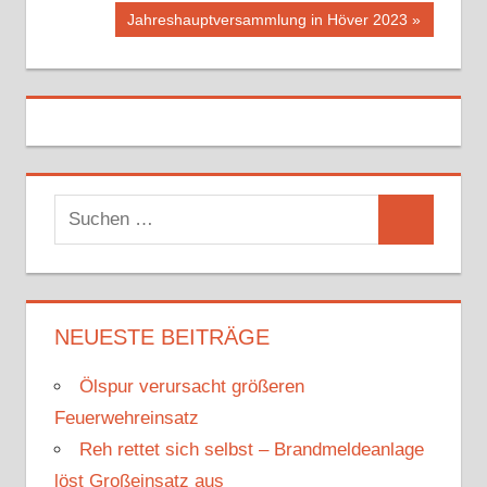
Beitragsnavigation
Beitrag:
Nächster
Jahreshauptversammlung in Höver 2023
Beitrag:
S
S
u
u
c
c
h
h
NEUESTE BEITRÄGE
e
e
n
Ölspur verursacht größeren
n
n
Feuerwehreinsatz
a
Reh rettet sich selbst – Brandmeldeanlage
c
löst Großeinsatz aus