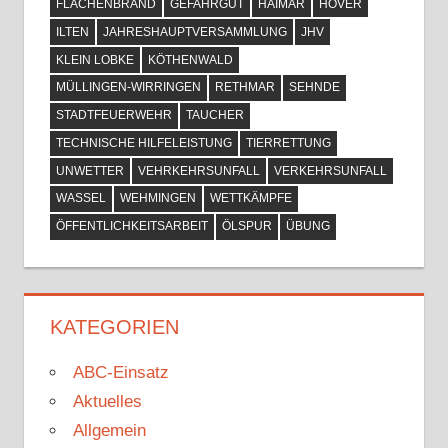
FLÄCHENBRAND
GEFAHRGUT
HAIMAR
HÖVER
ILTEN
JAHRESHAUPTVERSAMMLUNG
JHV
KLEIN LOBKE
KÖTHENWALD
MÜLLINGEN-WIRRINGEN
RETHMAR
SEHNDE
STADTFEUERWEHR
TAUCHER
TECHNISCHE HILFELEISTUNG
TIERRETTUNG
UNWETTER
VEHRKEHRSUNFALL
VERKEHRSUNFALL
WASSEL
WEHMINGEN
WETTKÄMPFE
ÖFFENTLICHKEITSARBEIT
ÖLSPUR
ÜBUNG
KATEGORIEN
ABC-Einsatz
Aktuelles
Allgemein