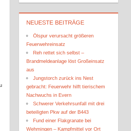
u
c
c
h
h
e
NEUESTE BEITRÄGE
e
n
n
Ölspur verursacht größeren
n
Feuerwehreinsatz
a
Reh rettet sich selbst –
c
Brandmeldeanlage löst Großeinsatz
h
aus
:
Jungstorch zurück ins Nest
u
gebracht: Feuerwehr hilft tierischem
Nachwuchs in Evern
Schwerer Verkehrsunfall mit drei
beteiligten Pkw auf der B443
Fund einer Flakgranate bei
Wehmingen – Kampfmittel vor Ort