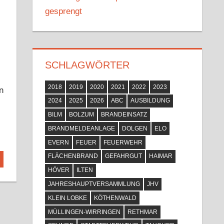
gesprengt
SCHLAGWÖRTER
2018
2019
2020
2021
2022
2023
n
2024
2025
2026
ABC
AUSBILDUNG
BILM
BOLZUM
BRANDEINSATZ
BRANDMELDEANLAGE
DOLGEN
ELO
EVERN
FEUER
FEUERWEHR
FLÄCHENBRAND
GEFAHRGUT
HAIMAR
HÖVER
ILTEN
JAHRESHAUPTVERSAMMLUNG
JHV
KLEIN LOBKE
KÖTHENWALD
MÜLLINGEN-WIRRINGEN
RETHMAR