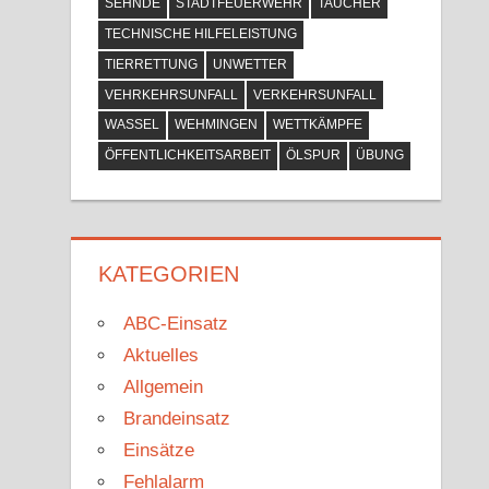
SEHNDE
STADTFEUERWEHR
TAUCHER
TECHNISCHE HILFELEISTUNG
TIERRETTUNG
UNWETTER
VEHRKEHRSUNFALL
VERKEHRSUNFALL
WASSEL
WEHMINGEN
WETTKÄMPFE
ÖFFENTLICHKEITSARBEIT
ÖLSPUR
ÜBUNG
KATEGORIEN
ABC-Einsatz
Aktuelles
Allgemein
Brandeinsatz
Einsätze
Fehlalarm