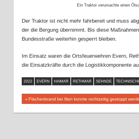
Ein Traktor verursachte einen Öl
Der Traktor ist nicht mehr fahrbereit und muss ab
der die Bergung übernimmt. Bis
diese
Maßnahmen u
Bundesstraße weiterhin gesperrt bleiben.
Im Einsatz waren die Ortsfeuerwehren Evern
, Ret
die Einsatzkräfte durch die Logistikkomponente au
2022
EVERN
HAIMAR
RETHMAR
SEHNDE
TECHNISCHE
Vorheriger
Flächenbrand bei Ilten konnte rechtzeitig gestoppt werd
Beitragsnavigation
Beitrag: