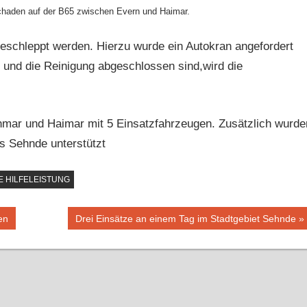
schaden auf der B65 zwischen Evern und Haimar.
geschleppt werden. Hierzu wurde ein Autokran angefordert
nd die Reinigung abgeschlossen sind
,
wird die
hmar und Haimar mit 5 Einsatzfahrzeugen. Zusätzlich wurde
s Sehnde unterstützt
 HILFELEISTUNG
en
Nächster
Drei Einsätze an einem Tag im Stadtgebiet Sehnde
Beitrag: