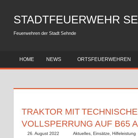
Zum
Inhalt
STADTFEUERWEHR S
springen
Feuerwehren der Stadt Sehnde
HOME
NEWS
ORTSFEUERWEHREN
TRAKTOR MIT TECHNISCH
VOLLSPERRUNG AUF B65 
26. August 2022
Benedikt Nolle
Aktuelles
,
Einsätze
,
Hilfeleistung