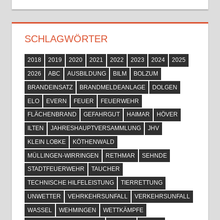
SCHLAGWÖRTER
2018
2019
2020
2021
2022
2023
2024
2025
2026
ABC
AUSBILDUNG
BILM
BOLZUM
BRANDEINSATZ
BRANDMELDEANLAGE
DOLGEN
ELO
EVERN
FEUER
FEUERWEHR
FLÄCHENBRAND
GEFAHRGUT
HAIMAR
HÖVER
ILTEN
JAHRESHAUPTVERSAMMLUNG
JHV
KLEIN LOBKE
KÖTHENWALD
MÜLLINGEN-WIRRINGEN
RETHMAR
SEHNDE
STADTFEUERWEHR
TAUCHER
TECHNISCHE HILFELEISTUNG
TIERRETTUNG
UNWETTER
VEHRKEHRSUNFALL
VERKEHRSUNFALL
WASSEL
WEHMINGEN
WETTKÄMPFE