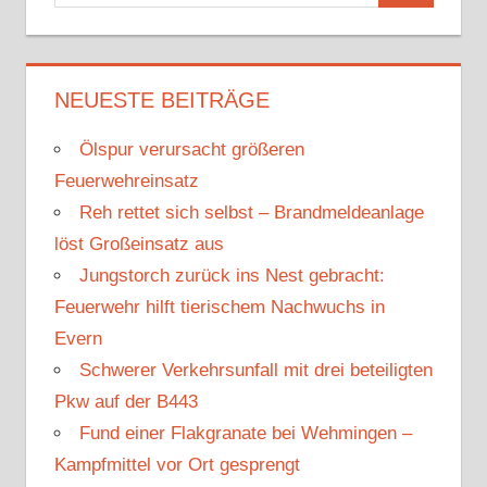
u
u
c
c
h
h
NEUESTE BEITRÄGE
e
e
n
Ölspur verursacht größeren
n
n
Feuerwehreinsatz
a
Reh rettet sich selbst – Brandmeldeanlage
c
löst Großeinsatz aus
h
Jungstorch zurück ins Nest gebracht:
:
Feuerwehr hilft tierischem Nachwuchs in
Evern
Schwerer Verkehrsunfall mit drei beteiligten
Pkw auf der B443
Fund einer Flakgranate bei Wehmingen –
Kampfmittel vor Ort gesprengt