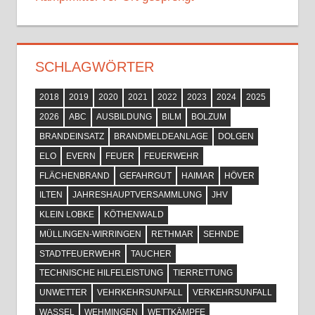
SCHLAGWÖRTER
2018
2019
2020
2021
2022
2023
2024
2025
2026
ABC
AUSBILDUNG
BILM
BOLZUM
BRANDEINSATZ
BRANDMELDEANLAGE
DOLGEN
ELO
EVERN
FEUER
FEUERWEHR
FLÄCHENBRAND
GEFAHRGUT
HAIMAR
HÖVER
ILTEN
JAHRESHAUPTVERSAMMLUNG
JHV
KLEIN LOBKE
KÖTHENWALD
MÜLLINGEN-WIRRINGEN
RETHMAR
SEHNDE
STADTFEUERWEHR
TAUCHER
TECHNISCHE HILFELEISTUNG
TIERRETTUNG
UNWETTER
VEHRKEHRSUNFALL
VERKEHRSUNFALL
WASSEL
WEHMINGEN
WETTKÄMPFE