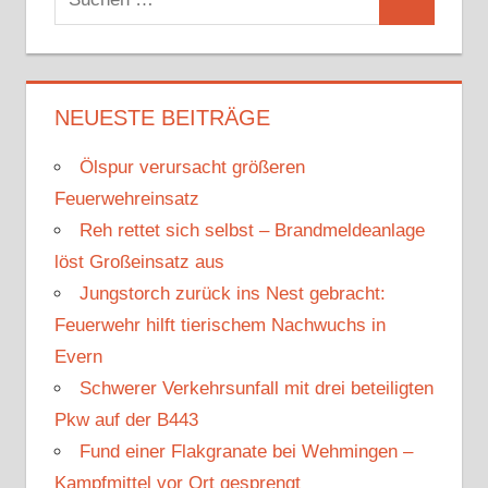
S
u
u
c
c
h
h
NEUESTE BEITRÄGE
e
e
n
Ölspur verursacht größeren
n
n
Feuerwehreinsatz
a
Reh rettet sich selbst – Brandmeldeanlage
c
löst Großeinsatz aus
h
Jungstorch zurück ins Nest gebracht:
:
Feuerwehr hilft tierischem Nachwuchs in
Evern
Schwerer Verkehrsunfall mit drei beteiligten
Pkw auf der B443
Fund einer Flakgranate bei Wehmingen –
Kampfmittel vor Ort gesprengt