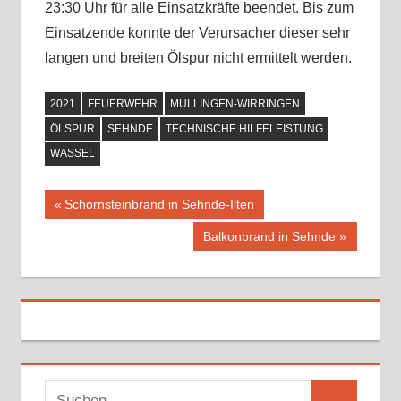
23:30 Uhr für alle Einsatzkräfte beendet. Bis zum
Einsatzende konnte der Verursacher dieser sehr
langen und breiten Ölspur nicht ermittelt werden.
2021
FEUERWEHR
MÜLLINGEN-WIRRINGEN
ÖLSPUR
SEHNDE
TECHNISCHE HILFELEISTUNG
WASSEL
Vorheriger
Schornsteinbrand in Sehnde-Ilten
Beitragsnavigation
Beitrag:
Nächster
Balkonbrand in Sehnde
Beitrag:
S