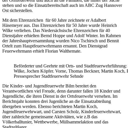
der Ortsfeuerwehr und auch an die Familien, die hinter der Sache
stehen und so die Einsatzbereitschaft auch im ABC Zug Hannover
Ost sicherstellen.
Mit dem Ehrenzeichen für 60 Jahre zeichnete er Adalbert
Häsemeyer aus. Das Ehrenzeichen für 50 Jahre wurde Heinrich
Wilke verliehen. Das Niedersächsische Ehrenzeichen für 40
Dienstjahre erhielten Bernd Hoppe und Adolf Winter. Im Rahmen
der Jahreshauptversammlung wurden Nico Tschirsch und Bennit
Ortelt zum Hauptfeuerwehrmann ernannt. Den Dienstgrad
Feuerwehrmann erhielt Florian Walthemate.
Beförderter und Geehrte mit Orts- und Stadtfeuerwehrführung:
Wilke, Jochen Köpfer. Vorne, Thomas Beckner, Martin Koch, Fl
Pressesprecher Stadtfeuerwehr Sehnde
Die Kinder- und Jugendfeuerwehr Bilm bereitet den
Verantwortlichen viel Freude, denn darunter fallen 18 Kinder und
Jugendliche, die ihren Dienst in der Ortsfeuerwehr versehen. Im
Berichtsjahr konnten drei Jugenliche an die Einsatzabteilung
übergeben werden. Ebenso berichteten Martin Koch,
Jugendfeuerwehrwart, und Carsten Scholz, Kinderfeuerwehrwart,
über zahlreiche gemeinsame Aktivitäten, wie z.B das
Völkerballtunier, Wettbewerbe, Müllsammelaktion und das
Stadtzeltlager.