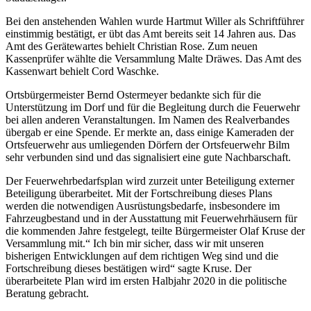
Bei den anstehenden Wahlen wurde Hartmut Willer als Schriftführer
einstimmig bestätigt, er übt das Amt bereits seit 14 Jahren aus. Das
Amt des Gerätewartes behielt Christian Rose. Zum neuen
Kassenprüfer wählte die Versammlung Malte Dräwes. Das Amt des
Kassenwart behielt Cord Waschke.
Ortsbürgermeister Bernd Ostermeyer bedankte sich für die
Unterstützung im Dorf und für die Begleitung durch die Feuerwehr
bei allen anderen Veranstaltungen. Im Namen des Realverbandes
übergab er eine Spende. Er merkte an, dass einige Kameraden der
Ortsfeuerwehr aus umliegenden Dörfern der Ortsfeuerwehr Bilm
sehr verbunden sind und das signalisiert eine gute Nachbarschaft.
Der Feuerwehrbedarfsplan wird zurzeit unter Beteiligung externer
Beteiligung überarbeitet. Mit der Fortschreibung dieses Plans
werden die notwendigen Ausrüstungsbedarfe, insbesondere im
Fahrzeugbestand und in der Ausstattung mit Feuerwehrhäusern für
die kommenden Jahre festgelegt, teilte Bürgermeister Olaf Kruse der
Versammlung mit.“ Ich bin mir sicher, dass wir mit unseren
bisherigen Entwicklungen auf dem richtigen Weg sind und die
Fortschreibung dieses bestätigen wird“ sagte Kruse. Der
überarbeitete Plan wird im ersten Halbjahr 2020 in die politische
Beratung gebracht.