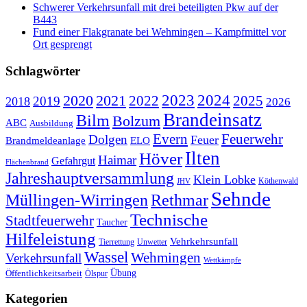
Schwerer Verkehrsunfall mit drei beteiligten Pkw auf der
B443
Fund einer Flakgranate bei Wehmingen – Kampfmittel vor
Ort gesprengt
Schlagwörter
2020
2021
2023
2024
2022
2025
2019
2018
2026
Brandeinsatz
Bilm
Bolzum
ABC
Ausbildung
Evern
Feuerwehr
Dolgen
Feuer
ELO
Brandmeldeanlage
Ilten
Höver
Haimar
Gefahrgut
Flächenbrand
Jahreshauptversammlung
Klein Lobke
Köthenwald
JHV
Sehnde
Müllingen-Wirringen
Rethmar
Technische
Stadtfeuerwehr
Taucher
Hilfeleistung
Vehrkehrsunfall
Tierrettung
Unwetter
Wassel
Wehmingen
Verkehrsunfall
Wettkämpfe
Übung
Öffentlichkeitsarbeit
Ölspur
Kategorien