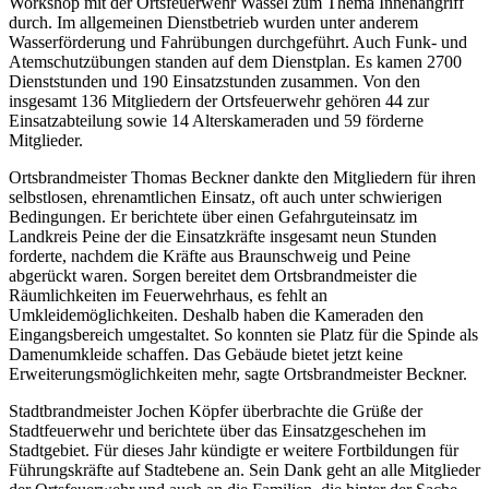
Workshop mit der Ortsfeuerwehr Wassel zum Thema Innenangriff
durch. Im allgemeinen Dienstbetrieb wurden unter anderem
Wasserförderung und Fahrübungen durchgeführt. Auch Funk- und
Atemschutzübungen standen auf dem Dienstplan. Es kamen 2700
Dienststunden und 190 Einsatzstunden zusammen. Von den
insgesamt 136 Mitgliedern der Ortsfeuerwehr gehören 44 zur
Einsatzabteilung sowie 14 Alterskameraden und 59 förderne
Mitglieder.
Ortsbrandmeister Thomas Beckner dankte den Mitgliedern für ihren
selbstlosen, ehrenamtlichen Einsatz, oft auch unter schwierigen
Bedingungen. Er berichtete über einen Gefahrguteinsatz im
Landkreis Peine der die Einsatzkräfte insgesamt neun Stunden
forderte, nachdem die Kräfte aus Braunschweig und Peine
abgerückt waren. Sorgen bereitet dem Ortsbrandmeister die
Räumlichkeiten im Feuerwehrhaus, es fehlt an
Umkleidemöglichkeiten. Deshalb haben die Kameraden den
Eingangsbereich umgestaltet. So konnten sie Platz für die Spinde als
Damenumkleide schaffen. Das Gebäude bietet jetzt keine
Erweiterungsmöglichkeiten mehr, sagte Ortsbrandmeister Beckner.
Stadtbrandmeister Jochen Köpfer überbrachte die Grüße der
Stadtfeuerwehr und berichtete über das Einsatzgeschehen im
Stadtgebiet. Für dieses Jahr kündigte er weitere Fortbildungen für
Führungskräfte auf Stadtebene an. Sein Dank geht an alle Mitglieder