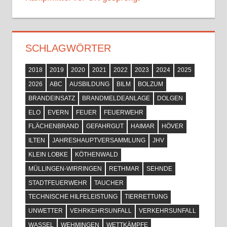
SCHLAGWÖRTER
2018
2019
2020
2021
2022
2023
2024
2025
2026
ABC
AUSBILDUNG
BILM
BOLZUM
BRANDEINSATZ
BRANDMELDEANLAGE
DOLGEN
ELO
EVERN
FEUER
FEUERWEHR
FLÄCHENBRAND
GEFAHRGUT
HAIMAR
HÖVER
ILTEN
JAHRESHAUPTVERSAMMLUNG
JHV
KLEIN LOBKE
KÖTHENWALD
MÜLLINGEN-WIRRINGEN
RETHMAR
SEHNDE
STADTFEUERWEHR
TAUCHER
TECHNISCHE HILFELEISTUNG
TIERRETTUNG
UNWETTER
VEHRKEHRSUNFALL
VERKEHRSUNFALL
WASSEL
WEHMINGEN
WETTKÄMPFE