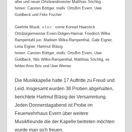
alter und neuer Ortsbrandmeister Matthias Söchtig
hinten: Carsten Böttger, stellv. OrtsBm Evern, Uwe
Goldbeck und Felix Fischer
Geehrte Musik: v.l.n.r : vorne Konrad Haarstick
Ortsbürgermeister Evern-Dolgen-Haimar, Friedrich Wilke
Rampentahl jun. Marleen Wilke-Rampenthal, Gabi Eigner,
Lena Eigner, Hartmut Bläsig
hinten: Carsten Böttger, stellv. OrtsBm Evern, Uwe
Goldbeck, Nils Wilke-Rampenthal, Matthias Söchtig, es
fehlen Arno Brix und Uwe Werner
Die Musikkapelle hatte 17 Auftritte zu Freud und
Leid. Insgesamt wurden 38 Proben abgehalten,
berichtete Hartmut Bläsig der Versammlung.
Jeden Donne
rstagabend ist Probe im
Feuerwehr
haus Evern übe
r weitere
Musikfreunde die der K
apelle beitreten möchten
wurde man sich freuen.