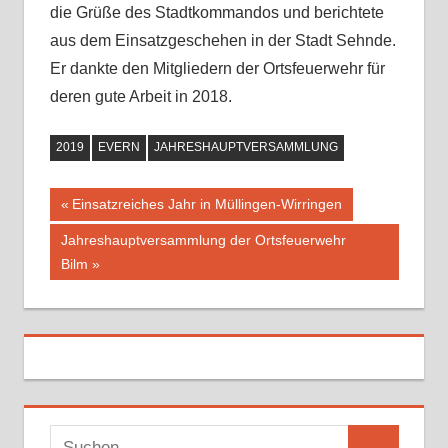
die Grüße des Stadtkommandos und berichtete
aus dem Einsatzgeschehen in der Stadt Sehnde.
Er dankte den Mitgliedern der Ortsfeuerwehr für
deren gute Arbeit in 2018.
2019
EVERN
JAHRESHAUPTVERSAMMLUNG
Vorheriger
Einsatzreiches Jahr in Müllingen-Wirringen
Beitragsnavigation
Beitrag:
Nächster
Jahreshauptversammlung der Ortsfeuerwehr
Beitrag:
Bilm
S