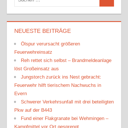
S
u
u
c
c
h
h
NEUESTE BEITRÄGE
e
e
n
Ölspur verursacht größeren
n
n
Feuerwehreinsatz
a
Reh rettet sich selbst – Brandmeldeanlage
c
löst Großeinsatz aus
h
Jungstorch zurück ins Nest gebracht:
:
Feuerwehr hilft tierischem Nachwuchs in
Evern
Schwerer Verkehrsunfall mit drei beteiligten
Pkw auf der B443
Fund einer Flakgranate bei Wehmingen –
Kampfmittel vor Ort gesprengt