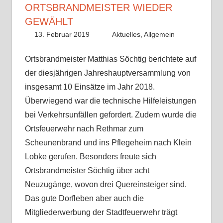
ORTSBRANDMEISTER WIEDER
GEWÄHLT
13. Februar 2019
Fabian
Aktuelles
,
Allgemein
Ortsbrandmeister
Matthias Söchtig
berichtete auf
der diesjährigen Jahreshauptversammlung
von
insgesamt
10
Einsätze im Jahr 2018.
Überwiegend war die t
echnische Hilfeleistungen
bei
Verkehrsunfällen gefordert.
Zudem wurde
die
Ortsfeuerwehr nach Rethmar zum
Scheunenbrand und ins Pfle
geheim nach Klein
Lobke gerufen.
Besonders freute sich
Ortsbrandmeister Söchtig über acht
Neuzugänge, wovon drei Quereinsteiger sind.
Das gute Dorfleben aber auch die
Mitgliederwerbung der Stadtfeuerwehr trägt