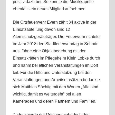
positiv dazu bei. So konnte die Musikkapelle
ebenfalls ein neues Mitglied aufnehmen.
Die
Ortsfeuerwehr Evern
zählt 34
akti
ve
in der
Einsatzabteilung
davon sind 12
Atemschutzgeräteträger
. Die Feuerwehr richtete
im Jahr 2018
den Stadtfeuerwehrtag in Sehnde
aus, führte eine Objektbegehung mit den
Einsatzkräften im Pflegeheim Klein Lobke
durch
und
nahm bei etlichen Veranstaltungen im Dorf
teil
.
Für die Hilfe und Unterstützung bei den
Veranstaltungen und Arbeitseinsätzen bedankte
sich
Matthias Söchtig
mit den Worten „Alle sin
d
wichtig, damit es weitergeht“
bei allen
Kameraden und deren Partnern und Familien.
Zudem wurde der Ortsfeuerwehr duch den