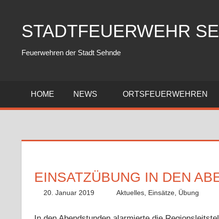
Zum
Inhalt
STADTFEUERWEHR S
springen
Feuerwehren der Stadt Sehnde
HOME
NEWS
ORTSFEUERWEHREN
EINSATZÜBUNG IN DEN A
20. Januar 2019
Fabian
Aktuelles
,
Einsätze
,
Übung
In den Abendstunden alarmierte die Regionsleitste