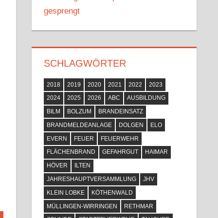
gesprengt
SCHLAGWÖRTER
2018
2019
2020
2021
2022
2023
2024
2025
2026
ABC
AUSBILDUNG
BILM
BOLZUM
BRANDEINSATZ
BRANDMELDEANLAGE
DOLGEN
ELO
EVERN
FEUER
FEUERWEHR
FLÄCHENBRAND
GEFAHRGUT
HAIMAR
HÖVER
ILTEN
JAHRESHAUPTVERSAMMLUNG
JHV
KLEIN LOBKE
KÖTHENWALD
MÜLLINGEN-WIRRINGEN
RETHMAR