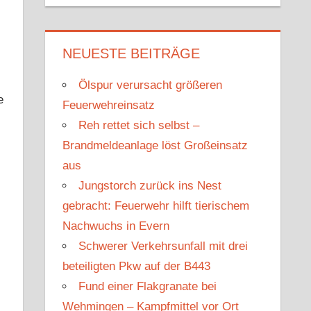
u
c
c
h
h
e
NEUESTE BEITRÄGE
e
n
n
Ölspur verursacht größeren
n
e
Feuerwehreinsatz
a
Reh rettet sich selbst –
c
Brandmeldeanlage löst Großeinsatz
h
aus
:
Jungstorch zurück ins Nest
gebracht: Feuerwehr hilft tierischem
Nachwuchs in Evern
Schwerer Verkehrsunfall mit drei
beteiligten Pkw auf der B443
Fund einer Flakgranate bei
Wehmingen – Kampfmittel vor Ort