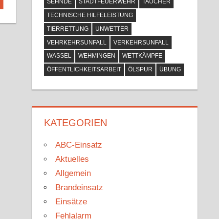
SEHNDE
STADTFEUERWEHR
TAUCHER
TECHNISCHE HILFELEISTUNG
TIERRETTUNG
UNWETTER
VEHRKEHRSUNFALL
VERKEHRSUNFALL
WASSEL
WEHMINGEN
WETTKÄMPFE
ÖFFENTLICHKEITSARBEIT
ÖLSPUR
ÜBUNG
KATEGORIEN
ABC-Einsatz
Aktuelles
Allgemein
Brandeinsatz
Einsätze
Fehlalarm