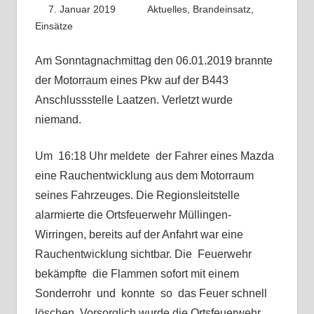
7. Januar 2019
Fabian
Aktuelles
,
Brandeinsatz
,
Einsätze
Am Sonntagnachmittag
den 06.01.2019
brannte
der Motorraum eines Pkw auf der B443
Anschlussstelle Laatzen. Verletzt wurde
niemand.
Um 16:18 Uhr meldete der Fahrer eines Mazda
eine Rauchentwicklung aus dem Motorraum
seines Fahrzeuges. Die Regionsleitstelle
alarmierte
die Ortsfeuerwehr Müllingen-
Wirringen, bereits auf der Anfahrt war eine
Rauchentwicklung sichtbar. Die Feuerwehr
bekämpfte die
Flammen sofort mit einem
Sonderrohr und konnte so
das Feuer
schnell
löschen. Vorsorglich wurde die Ortsfeuerwehr