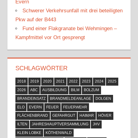
Evern
Schwerer Verkehrsunfall mit drei beteiligten
Pkw auf der B443
Fund einer Flakgranate bei Wehmingen –
Kampfmittel vor Ort gesprengt
SCHLAGWÖRTER
2018
2019
2020
2021
2022
2023
2024
2025
2026
ABC
AUSBILDUNG
BILM
BOLZUM
BRANDEINSATZ
BRANDMELDEANLAGE
DOLGEN
ELO
EVERN
FEUER
FEUERWEHR
FLÄCHENBRAND
GEFAHRGUT
HAIMAR
HÖVER
ILTEN
JAHRESHAUPTVERSAMMLUNG
JHV
KLEIN LOBKE
KÖTHENWALD