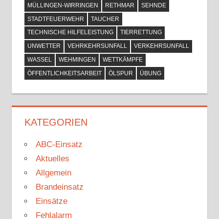
MÜLLINGEN-WIRRINGEN
RETHMAR
SEHNDE
STADTFEUERWEHR
TAUCHER
TECHNISCHE HILFELEISTUNG
TIERRETTUNG
UNWETTER
VEHRKEHRSUNFALL
VERKEHRSUNFALL
WASSEL
WEHMINGEN
WETTKÄMPFE
ÖFFENTLICHKEITSARBEIT
ÖLSPUR
ÜBUNG
KATEGORIEN
ABC-Einsatz
Aktuelles
Allgemein
Brandeinsatz
Einsätze
Fehlalarm