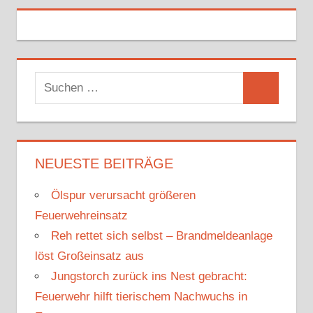
S
S
u
u
c
c
h
h
NEUESTE BEITRÄGE
e
e
n
Ölspur verursacht größeren
n
n
Feuerwehreinsatz
a
Reh rettet sich selbst – Brandmeldeanlage
c
löst Großeinsatz aus
h
Jungstorch zurück ins Nest gebracht:
:
Feuerwehr hilft tierischem Nachwuchs in