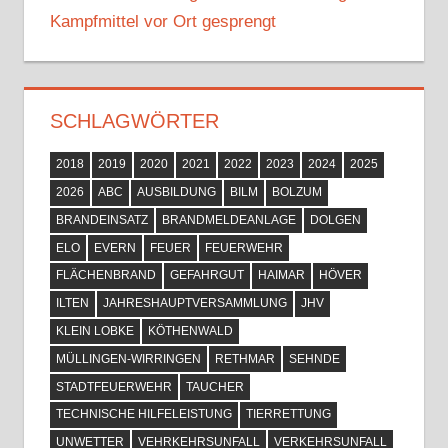
Kampfmittel vor Ort gesprengt
SCHLAGWÖRTER
2018
2019
2020
2021
2022
2023
2024
2025
2026
ABC
AUSBILDUNG
BILM
BOLZUM
BRANDEINSATZ
BRANDMELDEANLAGE
DOLGEN
ELO
EVERN
FEUER
FEUERWEHR
FLÄCHENBRAND
GEFAHRGUT
HAIMAR
HÖVER
ILTEN
JAHRESHAUPTVERSAMMLUNG
JHV
KLEIN LOBKE
KÖTHENWALD
MÜLLINGEN-WIRRINGEN
RETHMAR
SEHNDE
STADTFEUERWEHR
TAUCHER
TECHNISCHE HILFELEISTUNG
TIERRETTUNG
UNWETTER
VEHRKEHRSUNFALL
VERKEHRSUNFALL