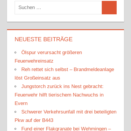
S
S
u
u
c
c
h
h
NEUESTE BEITRÄGE
e
e
n
Ölspur verursacht größeren
n
n
Feuerwehreinsatz
a
Reh rettet sich selbst – Brandmeldeanlage
c
löst Großeinsatz aus
h
Jungstorch zurück ins Nest gebracht:
:
Feuerwehr hilft tierischem Nachwuchs in
Evern
Schwerer Verkehrsunfall mit drei beteiligten
Pkw auf der B443
Fund einer Flakgranate bei Wehmingen –