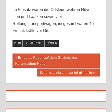
Im Einsatz waren die Ortsfeuerwehren Höver,
Ilten und Laatzen sowie vier
Rettungstransportwagen, insgesamt waren 45
Einsatzkräfte vor Ort.
2018
GEFAHRGUT
HÖVER
Vorheriger
Erneutes Feuer auf dem Gelände der
Beitragsnavigation
Keramischen Hütte
Beitrag:
Nächster
Schornsteinbrand verlief glimpflich
Beitrag: