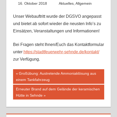
16. Oktober 2018
Fabian
Aktuelles
,
Allgemein
Unser Webauftritt wurde der DGSVO angepasst
und bietet ab sofort wieder die neusten Info’s zu
Einsätzen, Veranstaltungen und Informationen!
Bei Fragen steht Ihnen/Euch das Kontaktformular
unter
https://stadtfeuerwehr-sehnde.de/kontakt/
zur Verfügung.
Vorheriger
Großübung: Austretende Ammoniaklösung aus
Beitragsnavigation
einem Tankfahrzeug
Beitrag:
Nächster
Erneuter Brand auf dem Gelände der keramischen
Beitrag:
Hütte in Sehnde