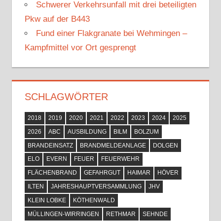
Schwerer Verkehrsunfall mit drei beteiligten
Pkw auf der B443
Fund einer Flakgranate bei Wehmingen –
Kampfmittel vor Ort gesprengt
SCHLAGWÖRTER
2018
2019
2020
2021
2022
2023
2024
2025
2026
ABC
AUSBILDUNG
BILM
BOLZUM
BRANDEINSATZ
BRANDMELDEANLAGE
DOLGEN
ELO
EVERN
FEUER
FEUERWEHR
FLÄCHENBRAND
GEFAHRGUT
HAIMAR
HÖVER
ILTEN
JAHRESHAUPTVERSAMMLUNG
JHV
KLEIN LOBKE
KÖTHENWALD
MÜLLINGEN-WIRRINGEN
RETHMAR
SEHNDE