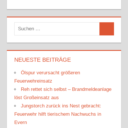
S
S
u
u
c
c
h
h
NEUESTE BEITRÄGE
e
e
n
Ölspur verursacht größeren
n
n
Feuerwehreinsatz
a
Reh rettet sich selbst – Brandmeldeanlage
c
löst Großeinsatz aus
h
Jungstorch zurück ins Nest gebracht:
:
Feuerwehr hilft tierischem Nachwuchs in
Evern