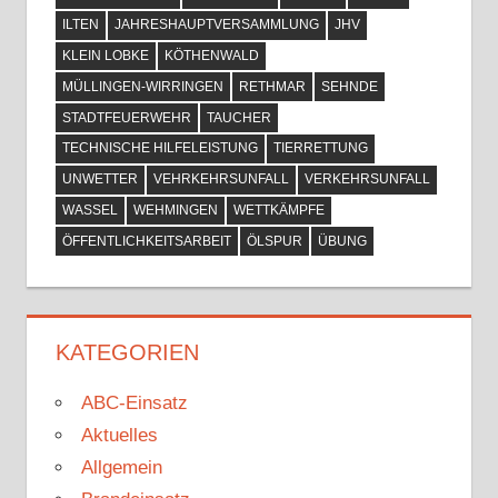
ILTEN
JAHRESHAUPTVERSAMMLUNG
JHV
KLEIN LOBKE
KÖTHENWALD
MÜLLINGEN-WIRRINGEN
RETHMAR
SEHNDE
STADTFEUERWEHR
TAUCHER
TECHNISCHE HILFELEISTUNG
TIERRETTUNG
UNWETTER
VEHRKEHRSUNFALL
VERKEHRSUNFALL
WASSEL
WEHMINGEN
WETTKÄMPFE
ÖFFENTLICHKEITSARBEIT
ÖLSPUR
ÜBUNG
KATEGORIEN
ABC-Einsatz
Aktuelles
Allgemein