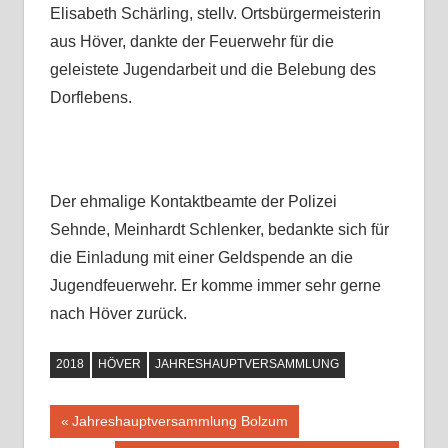
Elisabeth Schärling, stellv. Ortsbürgermeisterin
aus Höver, dankte der Feuerwehr für die
geleistete Jugendarbeit und die Belebung des
Dorflebens.
Der ehmalige Kontaktbeamte der Polizei
Sehnde, Meinhardt Schlenker, bedankte sich für
die Einladung mit einer Geldspende an die
Jugendfeuerwehr. Er komme immer sehr gerne
nach Höver zurück.
2018
HÖVER
JAHRESHAUPTVERSAMMLUNG
Vorheriger
Jahreshauptversammlung Bolzum
Beitragsnavigation
Beitrag: