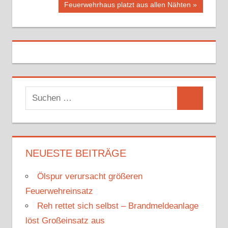
Nächster
Feuerwehrhaus platzt aus allen Nähten
Beitrag:
S
S
u
u
c
c
h
h
NEUESTE BEITRÄGE
e
e
n
Ölspur verursacht größeren
n
n
Feuerwehreinsatz
a
Reh rettet sich selbst – Brandmeldeanlage
c
löst Großeinsatz aus
h