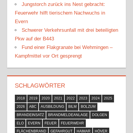
Jungstorch zurück ins Nest gebracht:
:
Feuerwehr hilft tierischem Nachwuchs in
Evern
Schwerer Verkehrsunfall mit drei beteiligten
Pkw auf der B443
Fund einer Flakgranate bei Wehmingen –
Kampfmittel vor Ort gesprengt
SCHLAGWÖRTER
2018
2019
2020
2021
2022
2023
2024
2025
2026
ABC
AUSBILDUNG
BILM
BOLZUM
BRANDEINSATZ
BRANDMELDEANLAGE
DOLGEN
ELO
EVERN
FEUER
FEUERWEHR
FLÄCHENBRAND
GEFAHRGUT
HAIMAR
HÖVER