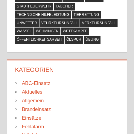
STADTFEUERWEHR
TAUCHER
TECHNISCHE HILFELEISTUNG
TIERRETTUNG
UNWETTER
VEHRKEHRSUNFALL
VERKEHRSUNFALL
WASSEL
WEHMINGEN
WETTKÄMPFE
ÖFFENTLICHKEITSARBEIT
ÖLSPUR
ÜBUNG
KATEGORIEN
ABC-Einsatz
Aktuelles
Allgemein
Brandeinsatz
Einsätze
Fehlalarm