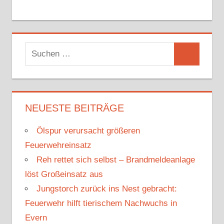
S
S
u
u
c
c
h
h
NEUESTE BEITRÄGE
e
e
n
Ölspur verursacht größeren
n
n
Feuerwehreinsatz
a
Reh rettet sich selbst – Brandmeldeanlage
c
löst Großeinsatz aus
h
Jungstorch zurück ins Nest gebracht:
:
Feuerwehr hilft tierischem Nachwuchs in
Evern