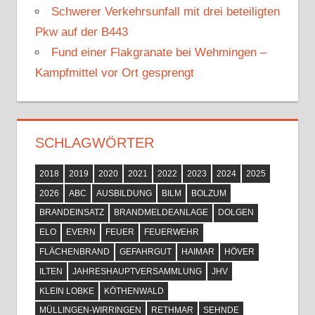
Schwerer Verkehrsunfall mit drei beteiligten
Pkw auf der B443
Fund einer Flakgranate bei Wehmingen –
Kampfmittel vor Ort gesprengt
SCHLAGWÖRTER
2018
2019
2020
2021
2022
2023
2024
2025
2026
ABC
AUSBILDUNG
BILM
BOLZUM
BRANDEINSATZ
BRANDMELDEANLAGE
DOLGEN
ELO
EVERN
FEUER
FEUERWEHR
FLÄCHENBRAND
GEFAHRGUT
HAIMAR
HÖVER
ILTEN
JAHRESHAUPTVERSAMMLUNG
JHV
KLEIN LOBKE
KÖTHENWALD
MÜLLINGEN-WIRRINGEN
RETHMAR
SEHNDE