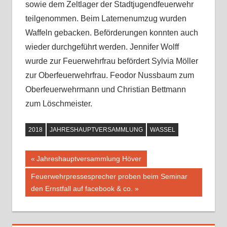
sowie dem Zeltlager der Stadtjugendfeuerwehr
teilgenommen. Beim Laternenumzug wurden
Waffeln gebacken. Beförderungen konnten auch
wieder durchgeführt werden. Jennifer Wolff
wurde zur Feuerwehrfrau befördert Sylvia Möller
zur Oberfeuerwehrfrau. Feodor Nussbaum zum
Oberfeuerwehrmann und Christian Bettmann
zum Löschmeister.
2018
JAHRESHAUPTVERSAMMLUNG
WASSEL
Vorheriger
Jahreshauptversammlung Höver
Beitragsnavigation
Beitrag:
Nächster
Feuerwehrpressesprecher proben beim Seminar
Beitrag:
den Ernstfall auf facebook & co.