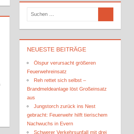
S
S
u
u
c
c
h
h
e
NEUESTE BEITRÄGE
e
n
n
Ölspur verursacht größeren
n
Feuerwehreinsatz
a
Reh rettet sich selbst –
c
m
Brandmeldeanlage löst Großeinsatz
h
aus
:
Jungstorch zurück ins Nest
gebracht: Feuerwehr hilft tierischem
Nachwuchs in Evern
Schwerer Verkehrsunfall mit drei