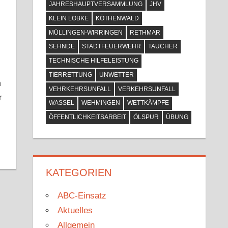
JAHRESHAUPTVERSAMMLUNG
JHV
KLEIN LOBKE
KÖTHENWALD
MÜLLINGEN-WIRRINGEN
RETHMAR
SEHNDE
STADTFEUERWEHR
TAUCHER
TECHNISCHE HILFELEISTUNG
TIERRETTUNG
UNWETTER
h
VEHRKEHRSUNFALL
VERKEHRSUNFALL
r
WASSEL
WEHMINGEN
WETTKÄMPFE
ÖFFENTLICHKEITSARBEIT
ÖLSPUR
ÜBUNG
KATEGORIEN
ABC-Einsatz
Aktuelles
Allgemein