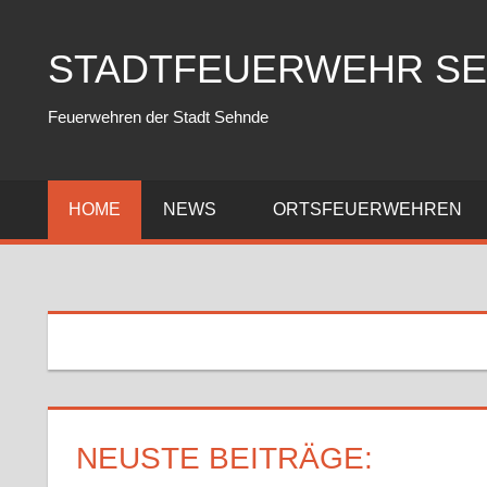
Zum
Inhalt
STADTFEUERWEHR S
springen
Feuerwehren der Stadt Sehnde
HOME
NEWS
ORTSFEUERWEHREN
NEUSTE BEITRÄGE: