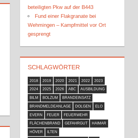
beteiligten Pkw auf der B443
Fund einer Flakgranate bei
Wehmingen – Kampfmittel vor Ort
gesprengt
SCHLAGWÖRTER
2018
2019
2020
2021
2022
2023
2024
2025
2026
ABC
AUSBILDUNG
BILM
BOLZUM
BRANDEINSATZ
BRANDMELDEANLAGE
DOLGEN
ELO
EVERN
FEUER
FEUERWEHR
FLÄCHENBRAND
GEFAHRGUT
HAIMAR
HÖVER
ILTEN