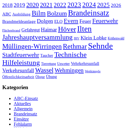
2020
2021
2023
2024
2022
2025
2019
2018
2026
Brandeinsatz
Bilm
Bolzum
ABC
Ausbildung
Evern
Feuerwehr
Dolgen
Feuer
ELO
Brandmeldeanlage
Ilten
Höver
Haimar
Gefahrgut
Flächenbrand
Jahreshauptversammlung
Klein Lobke
Köthenwald
JHV
Sehnde
Müllingen-Wirringen
Rethmar
Technische
Stadtfeuerwehr
Taucher
Hilfeleistung
Vehrkehrsunfall
Tierrettung
Unwetter
Wassel
Wehmingen
Verkehrsunfall
Wettkämpfe
Übung
Öffentlichkeitsarbeit
Ölspur
Kategorien
ABC-Einsatz
Aktuelles
Allgemein
Brandeinsatz
Einsätze
Fehlalarm