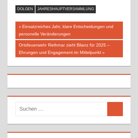
DOLGEN
JAHRESHAUPTVERSAMMLUNG
Vorheriger
Einsatzreiches Jahr, klare Entscheidungen und
Beitragsnavigation
personelle Veränderungen
Beitrag:
Nächster
Ortsfeuerwehr Rethmar zieht Bilanz für 2025 –
Beitrag:
Ehrungen und Engagement im Mittelpunkt
S
S
u
u
c
c
h