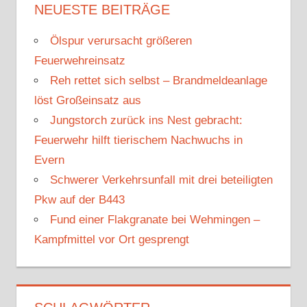
h
NEUESTE BEITRÄGE
e
e
n
Ölspur verursacht größeren
n
n
Feuerwehreinsatz
a
Reh rettet sich selbst – Brandmeldeanlage
c
löst Großeinsatz aus
h
Jungstorch zurück ins Nest gebracht:
:
Feuerwehr hilft tierischem Nachwuchs in
Evern
Schwerer Verkehrsunfall mit drei beteiligten
Pkw auf der B443
Fund einer Flakgranate bei Wehmingen –
Kampfmittel vor Ort gesprengt