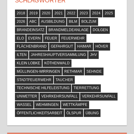
SCHLAGWÖRTER
2018
2019
2020
2021
2022
2023
2024
2025
2026
ABC
AUSBILDUNG
BILM
BOLZUM
BRANDEINSATZ
BRANDMELDEANLAGE
DOLGEN
ELO
EVERN
FEUER
FEUERWEHR
FLÄCHENBRAND
GEFAHRGUT
HAIMAR
HÖVER
ILTEN
JAHRESHAUPTVERSAMMLUNG
JHV
KLEIN LOBKE
KÖTHENWALD
MÜLLINGEN-WIRRINGEN
RETHMAR
SEHNDE
STADTFEUERWEHR
TAUCHER
TECHNISCHE HILFELEISTUNG
TIERRETTUNG
UNWETTER
VEHRKEHRSUNFALL
VERKEHRSUNFALL
WASSEL
WEHMINGEN
WETTKÄMPFE
ÖFFENTLICHKEITSARBEIT
ÖLSPUR
ÜBUNG