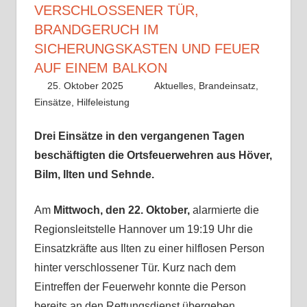
VERSCHLOSSENER TÜR,
BRANDGERUCH IM
SICHERUNGSKASTEN UND FEUER
AUF EINEM BALKON
25. Oktober 2025
Benedikt Nolle
Aktuelles
,
Brandeinsatz
,
Einsätze
,
Hilfeleistung
Drei Einsätze in den vergangenen Tagen
beschäftigten die Ortsfeuerwehren aus
Höver,
Bilm, Ilten und Sehnde.
Am
Mittwoch, den 22. Oktober,
alarmierte die
Regionsleitstelle Hannover um 19:19 Uhr die
Einsatzkräfte aus Ilten zu einer hilflosen Person
hinter verschlossener Tür. Kurz nach dem
Eintreffen der Feuerwehr konnte die Person
bereits an den Rettungsdienst übergeben