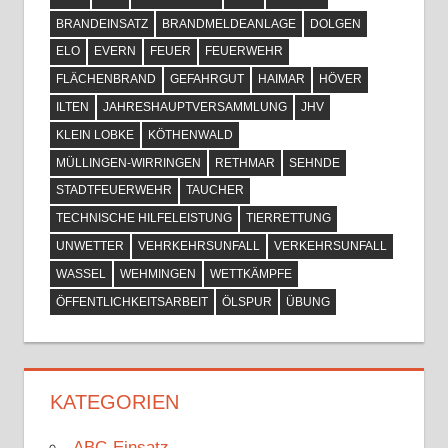
BRANDEINSATZ
BRANDMELDEANLAGE
DOLGEN
ELO
EVERN
FEUER
FEUERWEHR
FLÄCHENBRAND
GEFAHRGUT
HAIMAR
HÖVER
ILTEN
JAHRESHAUPTVERSAMMLUNG
JHV
KLEIN LOBKE
KÖTHENWALD
MÜLLINGEN-WIRRINGEN
RETHMAR
SEHNDE
STADTFEUERWEHR
TAUCHER
TECHNISCHE HILFELEISTUNG
TIERRETTUNG
UNWETTER
VEHRKEHRSUNFALL
VERKEHRSUNFALL
WASSEL
WEHMINGEN
WETTKÄMPFE
ÖFFENTLICHKEITSARBEIT
ÖLSPUR
ÜBUNG
KATEGORIEN
ABC-Einsatz