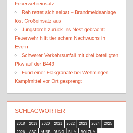
Feuerwehreinsatz
a
Reh rettet sich selbst – Brandmeldeanlage
c
löst Großeinsatz aus
h
Jungstorch zurück ins Nest gebracht:
:
Feuerwehr hilft tierischem Nachwuchs in
Evern
Schwerer Verkehrsunfall mit drei beteiligten
Pkw auf der B443
Fund einer Flakgranate bei Wehmingen –
Kampfmittel vor Ort gesprengt
SCHLAGWÖRTER
2018
2019
2020
2021
2022
2023
2024
2025
2026
ABC
AUSBILDUNG
BILM
BOLZUM