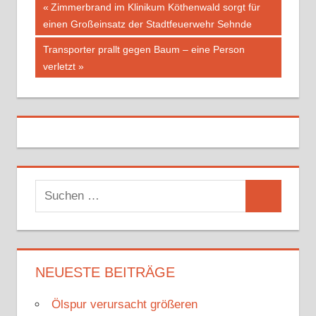
Vorheriger
Zimmerbrand im Klinikum Köthenwald sorgt für
Beitragsnavigation
einen Großeinsatz der Stadtfeuerwehr Sehnde
Beitrag:
Nächster
Transporter prallt gegen Baum – eine Person
Beitrag:
verletzt
S
S
u
u
c
c
h
h
NEUESTE BEITRÄGE
e
e
n
Ölspur verursacht größeren
n
n