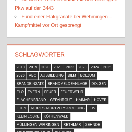
Pkw auf der B443
Fund einer Flakgranate bei Wehmingen –
Kampfmittel vor Ort gesprengt
SCHLAGWÖRTER
2018
2019
2020
2021
2022
2023
2024
2025
2026
ABC
AUSBILDUNG
BILM
BOLZUM
BRANDEINSATZ
BRANDMELDEANLAGE
DOLGEN
ELO
EVERN
FEUER
FEUERWEHR
FLÄCHENBRAND
GEFAHRGUT
HAIMAR
HÖVER
ILTEN
JAHRESHAUPTVERSAMMLUNG
JHV
KLEIN LOBKE
KÖTHENWALD
MÜLLINGEN-WIRRINGEN
RETHMAR
SEHNDE