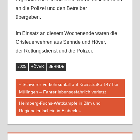
an die Polizei und den Betreiber
übergeben.
Im Einsatz an diesem Wochenende waren die
Ortsfeuerwehren aus Sehnde und Höver,
der Rettungsdienst und die Polizei.
2025
HÖVER
SEHNDE
Vorheriger
Schwerer Verkehrsunfall auf Kreisstraße 147 bei
Beitragsnavigation
Müllingen – Fahrer lebensgefährlich verletzt
Beitrag:
Nächster
Heimberg-Fuchs-Wettkämpfe in Bilm und
Beitrag:
Regionalentscheid in Einbeck