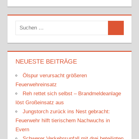
S
S
u
u
c
c
h
h
NEUESTE BEITRÄGE
e
e
n
Ölspur verursacht größeren
n
n
Feuerwehreinsatz
a
Reh rettet sich selbst – Brandmeldeanlage
c
löst Großeinsatz aus
h
Jungstorch zurück ins Nest gebracht:
:
Feuerwehr hilft tierischem Nachwuchs in
Evern
Schwerer Verkehrsunfall mit drei beteiligten