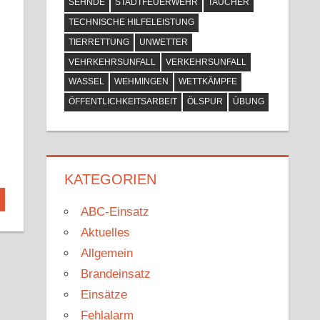
SEHNDE
STADTFEUERWEHR
TAUCHER
TECHNISCHE HILFELEISTUNG
TIERRETTUNG
UNWETTER
VEHRKEHRSUNFALL
VERKEHRSUNFALL
WASSEL
WEHMINGEN
WETTKÄMPFE
ÖFFENTLICHKEITSARBEIT
ÖLSPUR
ÜBUNG
KATEGORIEN
ABC-Einsatz
Aktuelles
Allgemein
Brandeinsatz
Einsätze
Fehlalarm