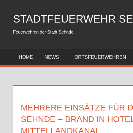
Zum
Inhalt
STADTFEUERWEHR S
springen
Feuerwehren der Stadt Sehnde
HOME
NEWS
ORTSFEUERWEHREN
MEHRERE EINSÄTZE FÜR 
SEHNDE – BRAND IN HOTE
MITTELLANDKANAL