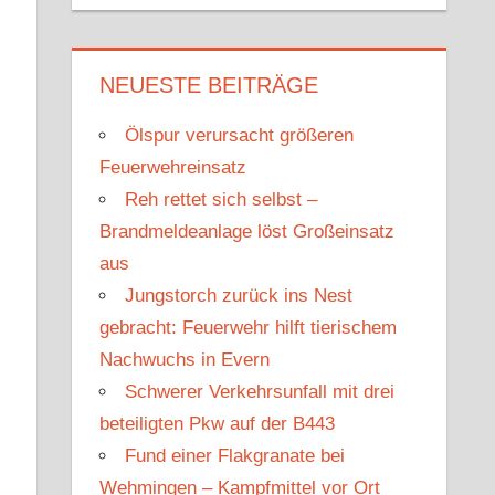
u
c
c
h
h
e
NEUESTE BEITRÄGE
e
n
n
Ölspur verursacht größeren
n
Feuerwehreinsatz
a
Reh rettet sich selbst –
c
Brandmeldeanlage löst Großeinsatz
h
aus
:
Jungstorch zurück ins Nest
gebracht: Feuerwehr hilft tierischem
Nachwuchs in Evern
Schwerer Verkehrsunfall mit drei
beteiligten Pkw auf der B443
Fund einer Flakgranate bei
Wehmingen – Kampfmittel vor Ort