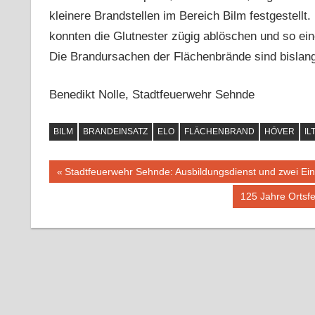
kleinere Brandstellen im Bereich Bilm festgestellt
konnten die Glutnester zügig ablöschen und so ein
Die Brandursachen der Flächenbrände sind bislan
Benedikt Nolle, Stadtfeuerwehr Sehnde
BILM
BRANDEINSATZ
ELO
FLÄCHENBRAND
HÖVER
IL
Vorheriger
Stadtfeuerwehr Sehnde: Ausbildungsdienst und zwei Ei
Beitragsnavigation
Beitrag:
Nächster
125 Jahre Ortsf
Beitrag: