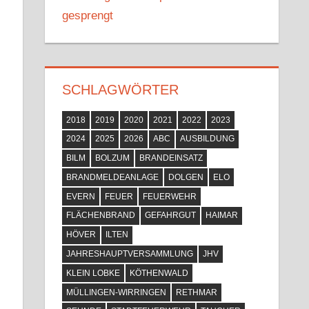
gesprengt
SCHLAGWÖRTER
2018
2019
2020
2021
2022
2023
2024
2025
2026
ABC
AUSBILDUNG
BILM
BOLZUM
BRANDEINSATZ
BRANDMELDEANLAGE
DOLGEN
ELO
EVERN
FEUER
FEUERWEHR
FLÄCHENBRAND
GEFAHRGUT
HAIMAR
HÖVER
ILTEN
JAHRESHAUPTVERSAMMLUNG
JHV
KLEIN LOBKE
KÖTHENWALD
MÜLLINGEN-WIRRINGEN
RETHMAR