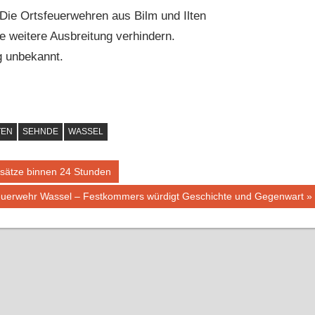
. Die Ortsfeuerwehren aus Bilm und Ilten
e weitere Ausbreitung verhindern.
g unbekannt.
TEN
SEHNDE
WASSEL
nsätze binnen 24 Stunden
euerwehr Wassel – Festkommers würdigt Geschichte und Gegenwart