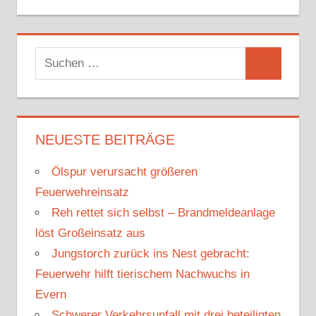
S
S
u
u
c
c
h
h
NEUESTE BEITRÄGE
e
e
n
Ölspur verursacht größeren
n
n
Feuerwehreinsatz
a
Reh rettet sich selbst – Brandmeldeanlage
c
löst Großeinsatz aus
h
Jungstorch zurück ins Nest gebracht:
:
Feuerwehr hilft tierischem Nachwuchs in
Evern
Schwerer Verkehrsunfall mit drei beteiligten