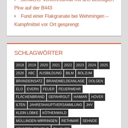
Pkw auf der B443
Fund einer Flakgranate bei Wehmingen –
Kampfmittel vor Ort gesprengt
SCHLAGWÖRTER
2018
2019
2020
2021
2022
2023
2024
2025
2026
ABC
AUSBILDUNG
BILM
BOLZUM
BRANDEINSATZ
BRANDMELDEANLAGE
DOLGEN
ELO
EVERN
FEUER
FEUERWEHR
FLÄCHENBRAND
GEFAHRGUT
HAIMAR
HÖVER
ILTEN
JAHRESHAUPTVERSAMMLUNG
JHV
KLEIN LOBKE
KÖTHENWALD
MÜLLINGEN-WIRRINGEN
RETHMAR
SEHNDE