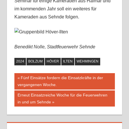
Seminar für einige Kameraden aus Haimar und
im kommenden Jahr soll ein weiteres für
Kameraden aus Sehnde folgen.
Benedikt Nolle, Stadtfeuerwehr Sehnde
2024
BOLZUM
HÖVER
ILTEN
WEHMINGEN
Vorheriger
Fünf Einsätze fordern die Einsatzkräfte in der
Beitragsnavigation
vergangenen Woche.
Beitrag:
Nächster
Erneut Einsatzreiche Woche für die Feuerwehren
Beitrag:
in und um Sehnde