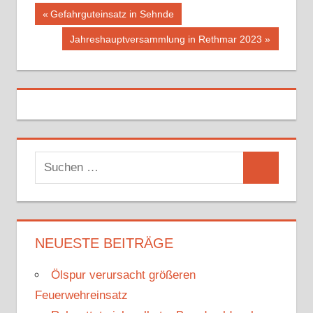
Vorheriger
Gefahrguteinsatz in Sehnde
Beitragsnavigation
Beitrag:
Nächster
Jahreshauptversammlung in Rethmar 2023
Beitrag:
S
S
u
u
c
c
h
h
NEUESTE BEITRÄGE
e
e
n
Ölspur verursacht größeren
n
n
Feuerwehreinsatz
a