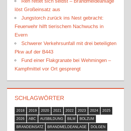
Reh rettet sich selbst – Brandmeldeanlage
c
löst Großeinsatz aus
h
Jungstorch zurück ins Nest gebracht:
:
Feuerwehr hilft tierischem Nachwuchs in
Evern
Schwerer Verkehrsunfall mit drei beteiligten
Pkw auf der B443
Fund einer Flakgranate bei Wehmingen –
Kampfmittel vor Ort gesprengt
SCHLAGWÖRTER
2018
2019
2020
2021
2022
2023
2024
2025
2026
ABC
AUSBILDUNG
BILM
BOLZUM
BRANDEINSATZ
BRANDMELDEANLAGE
DOLGEN