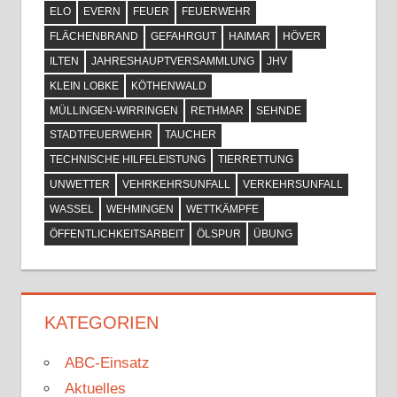
ELO
EVERN
FEUER
FEUERWEHR
FLÄCHENBRAND
GEFAHRGUT
HAIMAR
HÖVER
ILTEN
JAHRESHAUPTVERSAMMLUNG
JHV
KLEIN LOBKE
KÖTHENWALD
MÜLLINGEN-WIRRINGEN
RETHMAR
SEHNDE
STADTFEUERWEHR
TAUCHER
TECHNISCHE HILFELEISTUNG
TIERRETTUNG
UNWETTER
VEHRKEHRSUNFALL
VERKEHRSUNFALL
WASSEL
WEHMINGEN
WETTKÄMPFE
ÖFFENTLICHKEITSARBEIT
ÖLSPUR
ÜBUNG
KATEGORIEN
ABC-Einsatz
Aktuelles