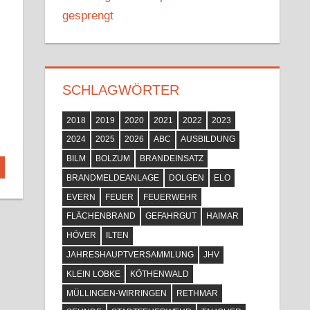
gesprengt
SCHLAGWÖRTER
2018
2019
2020
2021
2022
2023
2024
2025
2026
ABC
AUSBILDUNG
BILM
BOLZUM
BRANDEINSATZ
BRANDMELDEANLAGE
DOLGEN
ELO
EVERN
FEUER
FEUERWEHR
FLÄCHENBRAND
GEFAHRGUT
HAIMAR
HÖVER
ILTEN
JAHRESHAUPTVERSAMMLUNG
JHV
KLEIN LOBKE
KÖTHENWALD
MÜLLINGEN-WIRRINGEN
RETHMAR