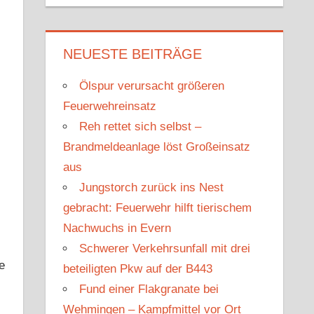
u
c
c
h
h
e
NEUESTE BEITRÄGE
e
n
n
Ölspur verursacht größeren
n
Feuerwehreinsatz
a
Reh rettet sich selbst –
c
Brandmeldeanlage löst Großeinsatz
h
aus
:
Jungstorch zurück ins Nest
gebracht: Feuerwehr hilft tierischem
Nachwuchs in Evern
Schwerer Verkehrsunfall mit drei
e
beteiligten Pkw auf der B443
Fund einer Flakgranate bei
Wehmingen – Kampfmittel vor Ort