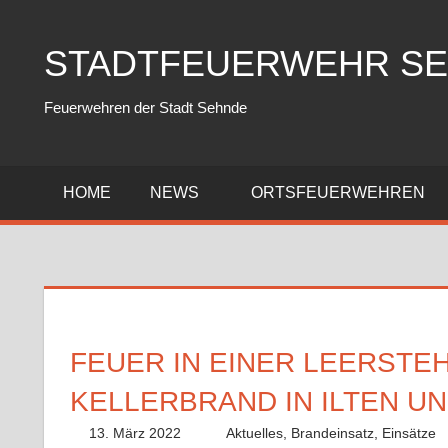
Zum
Inhalt
STADTFEUERWEHR S
springen
Feuerwehren der Stadt Sehnde
HOME
NEWS
ORTSFEUERWEHREN
FEUER IN EINER LEERSTE
KELLERBRAND IN ILTEN U
13. März 2022
Benedikt Nolle
Aktuelles
,
Brandeinsatz
,
Einsätze