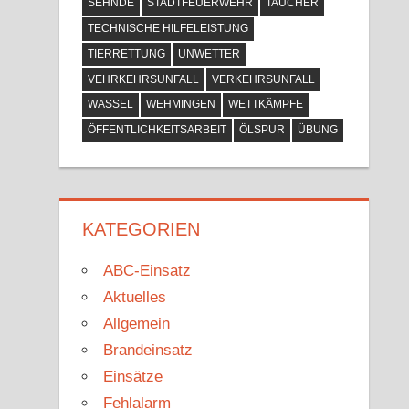
SEHNDE
STADTFEUERWEHR
TAUCHER
TECHNISCHE HILFELEISTUNG
TIERRETTUNG
UNWETTER
VEHRKEHRSUNFALL
VERKEHRSUNFALL
WASSEL
WEHMINGEN
WETTKÄMPFE
ÖFFENTLICHKEITSARBEIT
ÖLSPUR
ÜBUNG
KATEGORIEN
ABC-Einsatz
Aktuelles
Allgemein
Brandeinsatz
Einsätze
Fehlalarm