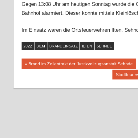
Gegen 13:08 Uhr am heutigen Sonntag wurde die 
Bahnhof alarmiert. Dieser konnte mittels Kleinlösc
Im Einsatz waren die Ortsfeuerwehren Ilten, Sehnd
2022
BILM
BRANDEINSATZ
ILTEN
SEHNDE
Vorheriger
Brand im Zellentrakt der Justizvollzugsanstalt Sehnde
Beitragsnavigation
Beitrag:
Nächster
Stadtfeuer
Beitrag: