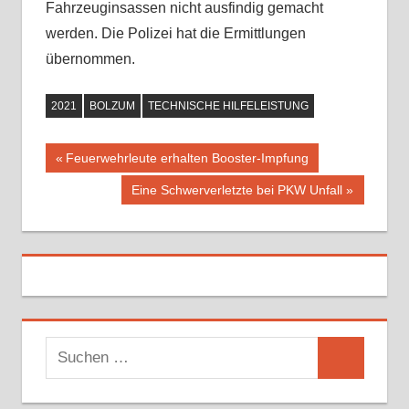
Fahrzeuginsassen nicht ausfindig gemacht
werden. Die Polizei hat die Ermittlungen
übernommen.
2021
BOLZUM
TECHNISCHE HILFELEISTUNG
Vorheriger
Feuerwehrleute erhalten Booster-Impfung
Beitragsnavigation
Beitrag:
Nächster
Eine Schwerverletzte bei PKW Unfall
Beitrag:
S
S
u
u
c