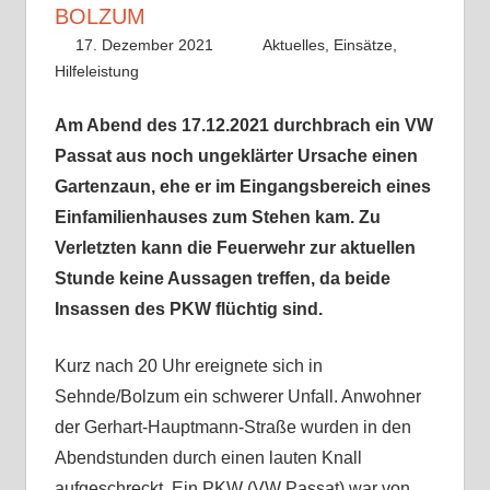
BOLZUM
17. Dezember 2021
Benedikt Nolle
Aktuelles
,
Einsätze
,
Hilfeleistung
Am Abend des 17.12.2021 durchbrach ein VW
Passat aus noch ungeklärter Ursache einen
Gartenzaun, ehe er im Eingangsbereich eines
Einfamilienhauses zum Stehen kam. Zu
Verletzten kann die Feuerwehr zur aktuellen
Stunde keine Aussagen treffen, da beide
Insassen des PKW flüchtig sind.
Kurz nach 20 Uhr ereignete sich in
Sehnde/Bolzum ein schwerer Unfall. Anwohner
der Gerhart-Hauptmann-Straße wurden in den
Abendstunden durch einen lauten Knall
aufgeschreckt. Ein PKW (VW Passat) war von