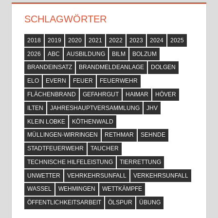
SCHLAGWÖRTER
2018
2019
2020
2021
2022
2023
2024
2025
2026
ABC
AUSBILDUNG
BILM
BOLZUM
BRANDEINSATZ
BRANDMELDEANLAGE
DOLGEN
ELO
EVERN
FEUER
FEUERWEHR
FLÄCHENBRAND
GEFAHRGUT
HAIMAR
HÖVER
ILTEN
JAHRESHAUPTVERSAMMLUNG
JHV
KLEIN LOBKE
KÖTHENWALD
MÜLLINGEN-WIRRINGEN
RETHMAR
SEHNDE
STADTFEUERWEHR
TAUCHER
TECHNISCHE HILFELEISTUNG
TIERRETTUNG
UNWETTER
VEHRKEHRSUNFALL
VERKEHRSUNFALL
WASSEL
WEHMINGEN
WETTKÄMPFE
ÖFFENTLICHKEITSARBEIT
ÖLSPUR
ÜBUNG