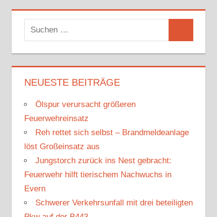
S
S
u
u
c
c
h
h
NEUESTE BEITRÄGE
e
e
n
Ölspur verursacht größeren
n
n
Feuerwehreinsatz
a
Reh rettet sich selbst – Brandmeldeanlage
c
löst Großeinsatz aus
h
Jungstorch zurück ins Nest gebracht:
:
Feuerwehr hilft tierischem Nachwuchs in
Evern
Schwerer Verkehrsunfall mit drei beteiligten
Pkw auf der B443