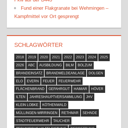
Fund einer Flakgranate bei Wehmingen –
Kampfmittel vor Ort gesprengt
SCHLAGWÖRTER
2018
2019
2020
2021
2022
2023
2024
2025
2026
ABC
AUSBILDUNG
BILM
BOLZUM
BRANDEINSATZ
BRANDMELDEANLAGE
DOLGEN
ELO
EVERN
FEUER
FEUERWEHR
FLÄCHENBRAND
GEFAHRGUT
HAIMAR
HÖVER
ILTEN
JAHRESHAUPTVERSAMMLUNG
JHV
KLEIN LOBKE
KÖTHENWALD
MÜLLINGEN-WIRRINGEN
RETHMAR
SEHNDE
STADTFEUERWEHR
TAUCHER