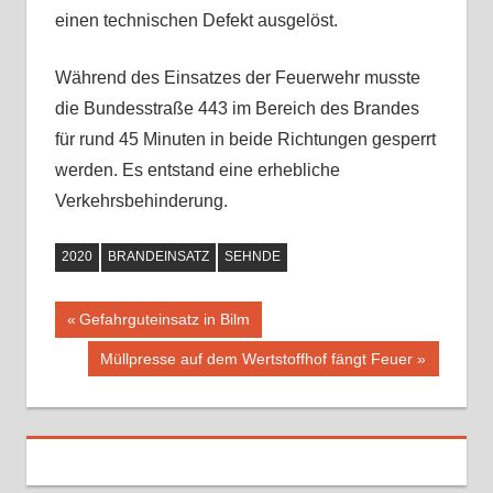
einen technischen Defekt ausgelöst.
Während des Einsatzes der Feuerwehr musste
die Bundesstraße 443 im Bereich des Brandes
für rund 45 Minuten in beide Richtungen gesperrt
werden. Es entstand eine erhebliche
Verkehrsbehinderung.
2020
BRANDEINSATZ
SEHNDE
Vorheriger
Gefahrguteinsatz in Bilm
Beitragsnavigation
Beitrag:
Nächster
Müllpresse auf dem Wertstoffhof fängt Feuer
Beitrag: