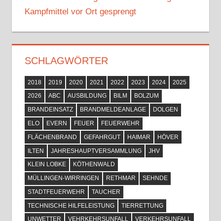
Kampfmittel vor Ort gesprengt
SCHLAGWÖRTER
2018
2019
2020
2021
2022
2023
2024
2025
2026
ABC
AUSBILDUNG
BILM
BOLZUM
BRANDEINSATZ
BRANDMELDEANLAGE
DOLGEN
ELO
EVERN
FEUER
FEUERWEHR
FLÄCHENBRAND
GEFAHRGUT
HAIMAR
HÖVER
ILTEN
JAHRESHAUPTVERSAMMLUNG
JHV
KLEIN LOBKE
KÖTHENWALD
MÜLLINGEN-WIRRINGEN
RETHMAR
SEHNDE
STADTFEUERWEHR
TAUCHER
TECHNISCHE HILFELEISTUNG
TIERRETTUNG
UNWETTER
VEHRKEHRSUNFALL
VERKEHRSUNFALL