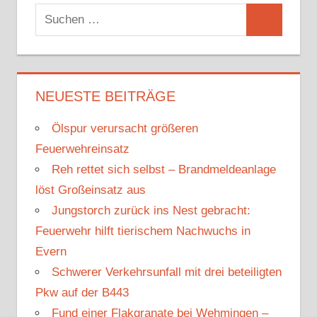
S
S
u
u
c
c
h
h
NEUESTE BEITRÄGE
e
e
n
Ölspur verursacht größeren
n
n
Feuerwehreinsatz
a
Reh rettet sich selbst – Brandmeldeanlage
c
löst Großeinsatz aus
h
Jungstorch zurück ins Nest gebracht:
:
Feuerwehr hilft tierischem Nachwuchs in
Evern
Schwerer Verkehrsunfall mit drei beteiligten
Pkw auf der B443
Fund einer Flakgranate bei Wehmingen –