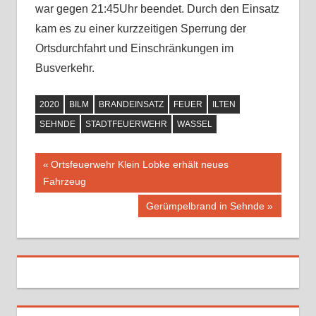
war gegen 21:45Uhr beendet. Durch den Einsatz
kam es zu einer kurzzeitigen Sperrung der
Ortsdurchfahrt und Einschränkungen im
Busverkehr.
2020
BILM
BRANDEINSATZ
FEUER
ILTEN
SEHNDE
STADTFEUERWEHR
WASSEL
Vorheriger
Ortsfeuerwehr Klein Lobke erhält neues
Beitragsnavigation
Fahrzeug
Beitrag:
Nächster
Gerümpelbrand in Sehnde
Beitrag: