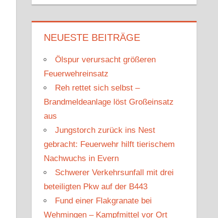
u
c
c
h
h
e
NEUESTE BEITRÄGE
e
n
n
Ölspur verursacht größeren
n
Feuerwehreinsatz
a
Reh rettet sich selbst –
c
Brandmeldeanlage löst Großeinsatz
h
aus
:
Jungstorch zurück ins Nest
gebracht: Feuerwehr hilft tierischem
Nachwuchs in Evern
Schwerer Verkehrsunfall mit drei
beteiligten Pkw auf der B443
Fund einer Flakgranate bei
Wehmingen – Kampfmittel vor Ort