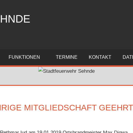
EHNDE
FUNKTIONEN
TERMINE
KONTAKT
DAT
HRIGE MITGLIEDSCHAFT GEEHR
 Rethmar lud am 19.01.2019 Ortsbrandmeister Max Digwa