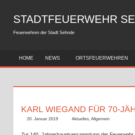
Zum
Inhalt
STADTFEUERWEHR S
springen
Feuerwehren der Stadt Sehnde
HOME
NEWS
ORTSFEUERWEHREN
KARL WIEGAND FÜR 70-JÄ
20. Januar 2019
Fabian
Aktuelles
,
Allgemein
Zur 140. Jahreshauptversammlung der Feuerwehr