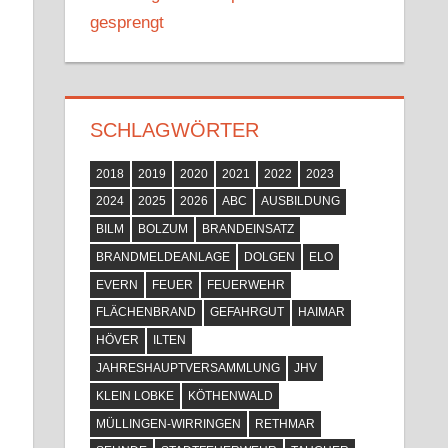
gesprengt
SCHLAGWÖRTER
2018
2019
2020
2021
2022
2023
2024
2025
2026
ABC
AUSBILDUNG
BILM
BOLZUM
BRANDEINSATZ
BRANDMELDEANLAGE
DOLGEN
ELO
EVERN
FEUER
FEUERWEHR
FLÄCHENBRAND
GEFAHRGUT
HAIMAR
HÖVER
ILTEN
JAHRESHAUPTVERSAMMLUNG
JHV
KLEIN LOBKE
KÖTHENWALD
MÜLLINGEN-WIRRINGEN
RETHMAR