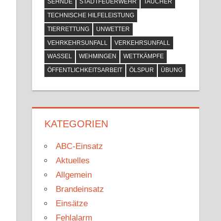
SEHNDE
STADTFEUERWEHR
TAUCHER
TECHNISCHE HILFELEISTUNG
TIERRETTUNG
UNWETTER
VEHRKEHRSUNFALL
VERKEHRSUNFALL
WASSEL
WEHMINGEN
WETTKÄMPFE
ÖFFENTLICHKEITSARBEIT
ÖLSPUR
ÜBUNG
KATEGORIEN
ABC-Einsatz
Aktuelles
Allgemein
Brandeinsatz
Einsätze
Fehlalarm