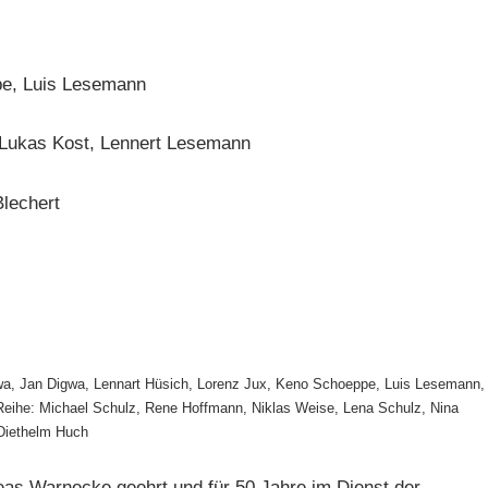
pe, Luis Lesemann
Lukas Kost, Lennert Lesemann
lechert
wa, Jan Digwa, Lennart Hüsich, Lorenz Jux, Keno Schoeppe, Luis Lesemann,
 Reihe: Michael Schulz, Rene Hoffmann, Niklas Weise, Lena Schulz, Nina
Diethelm Huch
as Warnecke geehrt und für 50 Jahre im Dienst der