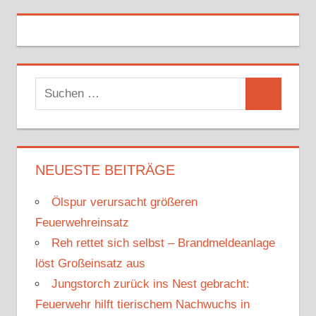
S
S
u
u
c
c
h
h
NEUESTE BEITRÄGE
e
e
n
Ölspur verursacht größeren
n
n
Feuerwehreinsatz
a
Reh rettet sich selbst – Brandmeldeanlage
c
löst Großeinsatz aus
h
Jungstorch zurück ins Nest gebracht:
:
Feuerwehr hilft tierischem Nachwuchs in