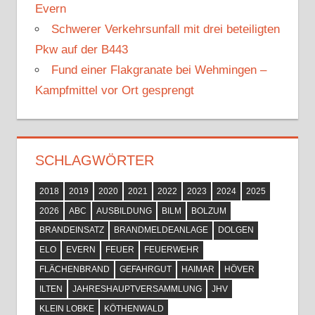
Evern
Schwerer Verkehrsunfall mit drei beteiligten
Pkw auf der B443
Fund einer Flakgranate bei Wehmingen –
Kampfmittel vor Ort gesprengt
SCHLAGWÖRTER
2018
2019
2020
2021
2022
2023
2024
2025
2026
ABC
AUSBILDUNG
BILM
BOLZUM
BRANDEINSATZ
BRANDMELDEANLAGE
DOLGEN
ELO
EVERN
FEUER
FEUERWEHR
FLÄCHENBRAND
GEFAHRGUT
HAIMAR
HÖVER
ILTEN
JAHRESHAUPTVERSAMMLUNG
JHV
KLEIN LOBKE
KÖTHENWALD