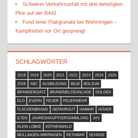
Schwerer Verkehrsunfall mit drei beteiligten
Pkw auf der B443
Fund einer Flakgranate bei Wehmingen –
Kampfmittel vor Ort gesprengt
SCHLAGWÖRTER
2018
2019
2020
2021
2022
2023
2024
2025
2026
ABC
AUSBILDUNG
BILM
BOLZUM
BRANDEINSATZ
BRANDMELDEANLAGE
DOLGEN
ELO
EVERN
FEUER
FEUERWEHR
FLÄCHENBRAND
GEFAHRGUT
HAIMAR
HÖVER
ILTEN
JAHRESHAUPTVERSAMMLUNG
JHV
KLEIN LOBKE
KÖTHENWALD
MÜLLINGEN-WIRRINGEN
RETHMAR
SEHNDE