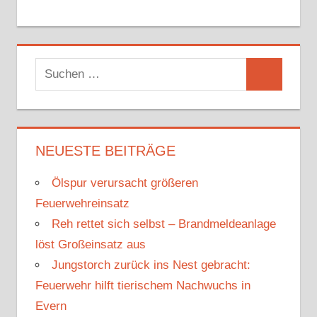
S
S
u
u
c
c
h
h
NEUESTE BEITRÄGE
e
e
n
Ölspur verursacht größeren
n
n
Feuerwehreinsatz
a
Reh rettet sich selbst – Brandmeldeanlage
c
löst Großeinsatz aus
h
Jungstorch zurück ins Nest gebracht:
:
Feuerwehr hilft tierischem Nachwuchs in
Evern