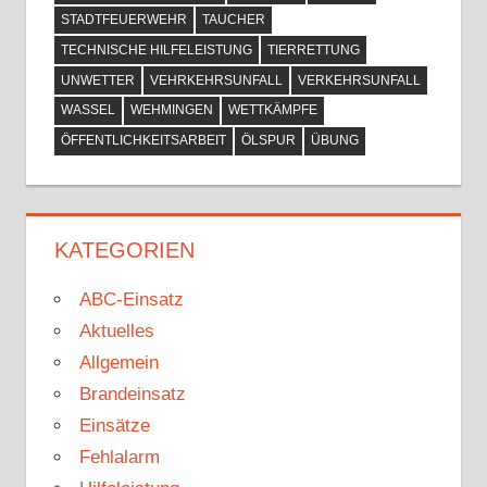
STADTFEUERWEHR
TAUCHER
TECHNISCHE HILFELEISTUNG
TIERRETTUNG
UNWETTER
VEHRKEHRSUNFALL
VERKEHRSUNFALL
WASSEL
WEHMINGEN
WETTKÄMPFE
ÖFFENTLICHKEITSARBEIT
ÖLSPUR
ÜBUNG
KATEGORIEN
ABC-Einsatz
Aktuelles
Allgemein
Brandeinsatz
Einsätze
Fehlalarm